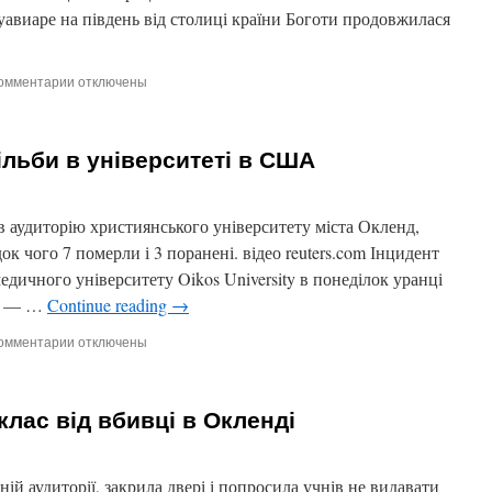
уавиаре на південь від столиці країни Боготи продовжилася
омментарии
к
отключены
записи
У
Колумбії
рільби в університеті в США
10
копів
звільнені
після
в аудиторію християнського університету міста Окленд,
12
ок чого 7 померли і 3 поранені. відео reuters.com Інцидент
років
медичного університету Oikos University в понеділок уранці
полону
я. — …
Continue reading
→
омментарии
к
отключены
записи
7
загинули
лас від вбивці в Окленді
в
ході
стрільби
в
ій аудиторії, закрила двері і попросила учнів не видавати