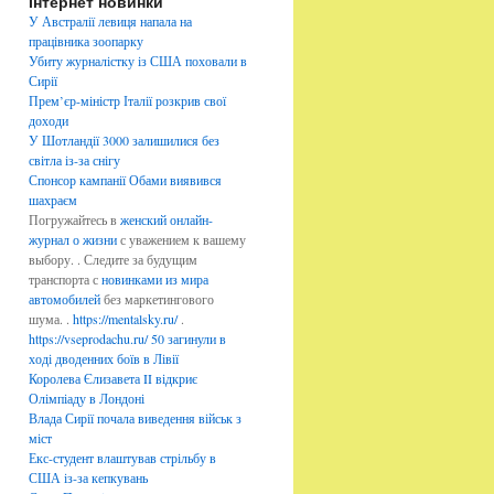
Інтернет новинки
б
р
У Австралії левиця напала на
и
працівника зоопарку
к
Убиту журналістку із США поховали в
и
Сирії
Прем’єр-міністр Італії розкрив свої
доходи
У Шотландії 3000 залишилися без
світла із-за снігу
Спонсор кампанії Обами виявився
шахраєм
Погружайтесь в
женский онлайн-
журнал о жизни
с уважением к вашему
выбору. . Следите за будущим
транспорта с
новинками из мира
автомобилей
без маркетингового
шума. .
https://mentalsky.ru/
.
https://vseprodachu.ru/
50 загинули в
ході дводенних боїв в Лівії
Королева Єлизавета II відкриє
Олімпіаду в Лондоні
Влада Сирії почала виведення військ з
міст
Екс-студент влаштував стрільбу в
США із-за кепкувань