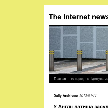
The Internet new
Главная
10 порад, як підготувати
Skip
to
2012/05/11
Daily Archives:
content
У Англії латиша засу