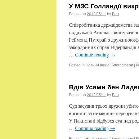
У МЗС Голландії вик
Posted on
2012/05/11
by
Ван
Співробітника держвідомства за
подружжю Аншлаг, звинуваченом
Реймонд Путерай з дружиною(фото
закордонних справ Нідерландів 
…
Continue reading
→
Posted in
Новини нашої Блогосфери
|
К
Вдів Усами бен Ладе
Posted on
2012/05/11
by
Ван
Суд засудив трьох дружин убитог
в’язниці за незаконне перебуванн
У Пакистані відбувся суд над ро
…
Continue reading
→
Posted in
Новини нашої Блогосфери
|
К