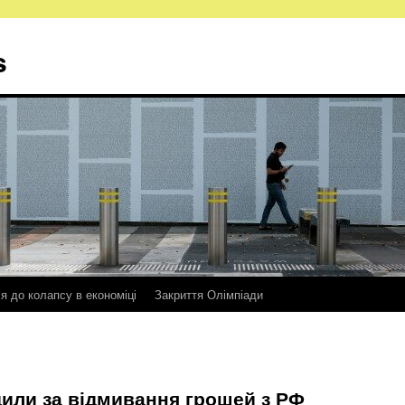
s
ся до колапсу в економіці
Закриття Олімпіади
дили за відмивання грошей з РФ