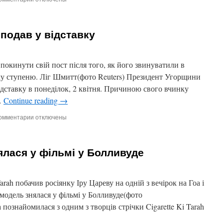
записи
Вдів
Усами
подав у відставку
бен
Ладена
засудили
в
окинути свій пост після того, як його звинуватили в
Пакистані
ому ступеню. Ліг Шмитт(фото Reuters) Президент Угорщини
дставку в понеділок, 2 квітня. Причиною свого вчинку
…
Continue reading
→
омментарии
к
отключены
записи
Президент
Угорщини
ялася у фільмі у Болливуде
подав
у
відставку
arah побачив росіянку Іру Цареву на одній з вечірок на Гоа і
 модель знялася у фільмі у Болливуде(фото
 познайомилася з одним з творців стрічки Cigarette Ki Tarah