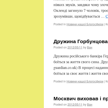
ніяких звуків, завдяки чому зло
Окленді загинуло 7 чоловік, троє
зрозумівши, щовідбувається …
C
Posted in
Новини нашої Блогосфери
|
К
Дружина Горбунцова 
Posted on
2012/05/11
by
Ван
Дружина російського банкіра Гер
боїться за життя свого сина. Д
guardian.co.uk) В процесі надан
боїться за своє життя і життя с
Posted in
Новини нашої Блогосфери
|
К
Москвич виховав і п
Posted on
2012/05/11
by
Ван