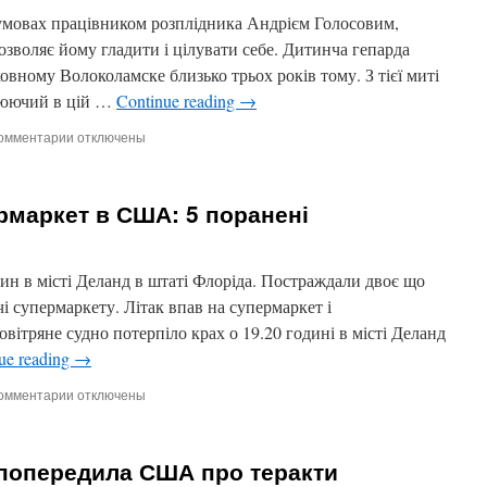
сина
мовах працівником розплідника Андрієм Голосовим,
озволяє йому гладити і цілувати себе. Дитинча гепарда
овному Волоколамске близько трьох років тому. З тієї миті
цюючий в цій …
Continue reading
→
омментарии
к
отключены
записи
Москвич
виховав
ермаркет в США: 5 поранені
і
приручив
дикого
гепарда
ин в місті Деланд в штаті Флоріда. Постраждали двоє що
чі супермаркету. Літак впав на супермаркет і
вітряне судно потерпіло крах о 19.20 годині в місті Деланд
ue reading
→
омментарии
к
отключены
записи
Літак
рухнув
 попередила США про теракти
на