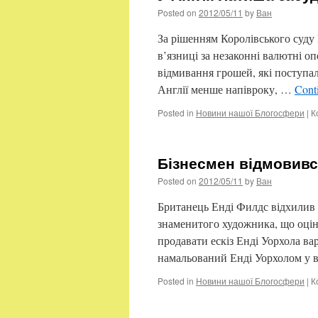
Posted on
2012/05/11
by
Ван
За рішенням Королівського суду
в’язниці за незаконні валютні о
відмивання грошей, які поступал
Англії менше напівроку, …
Cont
Posted in
Новини нашої Блогосфери
|
К
Бізнесмен відмовивс
Posted on
2012/05/11
by
Ван
Британець Енді Филдс відхилив 
знаменитого художника, що оціню
продавати ескіз Енді Уорхола вар
намальований Енді Уорхолом у в
Posted in
Новини нашої Блогосфери
|
К