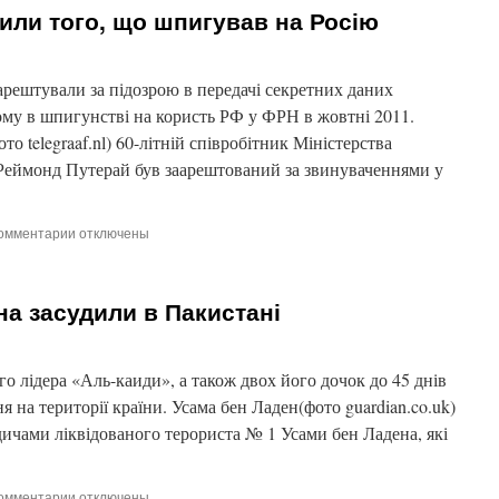
відмовився
рили того, що шпигував на Росію
продати
за
$2млн
ескіз
арештували за підозрою в передачі секретних даних
Уорхола
у в шпигунстві на користь РФ у ФРН в жовтні 2011.
 telegraaf.nl) 60-літній співробітник Міністерства
Реймонд Путерай був заарештований за звинуваченнями у
омментарии
к
отключены
записи
У
МЗС
на засудили в Пакистані
Голландії
викрили
того,
що
о лідера «Аль-каиди», а також двох його дочок до 45 днів
шпигував
я на території країни. Усама бен Ладен(фото guardian.co.uk)
на
дичами ліквідованого терориста № 1 Усами бен Ладена, які
Росію
омментарии
к
отключены