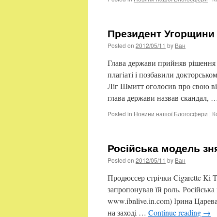
Президент Угорщини 
Posted on
2012/05/11
by
Ван
Глава держави прийняв рішення п
плагіаті і позбавили докторськ
Ліг Шмитт оголосив про свою ві
глава держави назвав скандал, 
Posted in
Новини нашої Блогосфери
|
К
Російська модель зн
Posted on
2012/05/11
by
Ван
Продюссер стрічки Cigarette Ki T
запропонував їй роль. Російська
www.ibnlive.in.com) Ірина Царева
на заході …
Continue reading
→