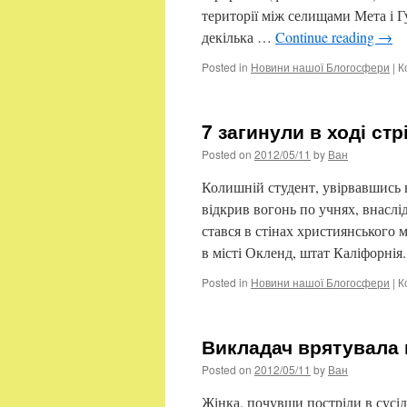
території між селищами Мета і Г
декілька …
Continue reading
→
Posted in
Новини нашої Блогосфери
|
К
7 загинули в ході ст
Posted on
2012/05/11
by
Ван
Колишній студент, увірвавшись 
відкрив вогонь по учнях, внаслід
стався в стінах християнського 
в місті Окленд, штат Каліфорні
Posted in
Новини нашої Блогосфери
|
К
Викладач врятувала к
Posted on
2012/05/11
by
Ван
Жінка, почувши постріли в сусідн