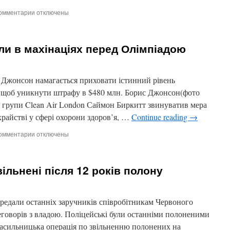
омментарии
к
отключены
записи
Російська
модель
и в махінаціях перед Олімпіадою
знялася
у
фільмі
у
 Джонсон намагається приховати істинний рівень
Болливуде
, щоб уникнути штрафу в $480 млн. Борис Джонсон(фото
ної групи Clean Air London Саймон Биркитт звинуватив мера
айстві у сфері охорони здоров’я, …
Continue reading
→
омментарии
к
отключены
записи
Мера
Лондона
вільнені після 12 років полону
викрили
в
махінаціях
перед
едали останніх заручників співробітникам Червоного
Олімпіадою
говорів з владою. Поліцейські були останніми полоненими
енасильницька операція по звільненню полонених на