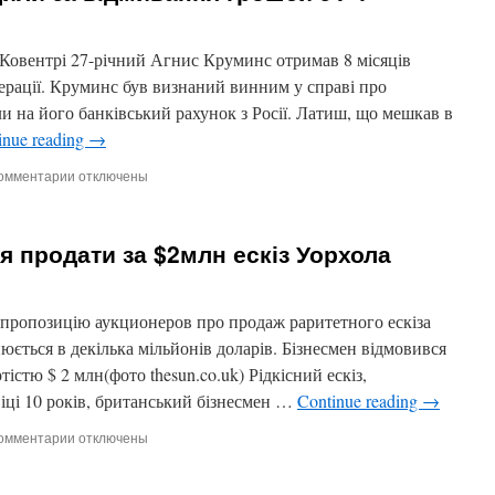
 Ковентрі 27-річний Агнис Круминс отримав 8 місяців
перації. Круминс був визнаний винним у справі про
и на його банківський рахунок з Росії. Латиш, що мешкав в
inue reading
→
омментарии
к
отключены
записи
У
Англії
я продати за $2млн ескіз Уорхола
латиша
засудили
за
відмивання
пропозицію аукционеров про продаж раритетного ескіза
грошей
ється в декілька мільйонів доларів. Бізнесмен відмовився
з
тістю $ 2 млн(фото thesun.co.uk) Рідкісний ескіз,
РФ
іці 10 років, британський бізнесмен …
Continue reading
→
омментарии
к
отключены
записи
Бізнесмен