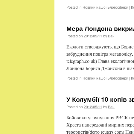
Posted in
Новини нашої Блогосфери
|
К
Мера Лондона викрил
Posted on
2012/05/11
by
Ван
Екологи стверджують, що Борис
забруднення повітря мегаполісу
telegraph.co.uk) Глава екологіч
Лондона Бориса Джонсона в шахр
Posted in
Новини нашої Блогосфери
|
К
У Колумбії 10 копів з
Posted on
2012/05/11
by
Ван
Бойовики угрупування РВСК пер
Хреста напередодні мирних пере
терористів(фото reuters.com) Н