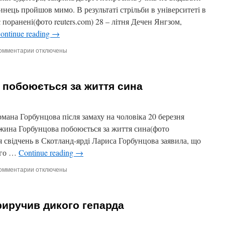
університеті
чинець пройшов мимо. В результаті стрільби в університеті в
в
 поранені(фото reuters.com) 28 – літня Дечен Янгзом,
США
ontinue reading
→
омментарии
к
отключены
записи
Викладач
врятувала
побоюється за життя сина
клас
від
вбивці
в
мана Горбунцова після замаху на чоловіка 20 березня
Окленді
ружина Горбунцова побоюється за життя сина(фото
ня свідчень в Скотланд-ярді Лариса Горбунцова заявила, що
вого …
Continue reading
→
омментарии
к
отключены
записи
Дружина
Горбунцова
риручив дикого гепарда
побоюється
за
життя