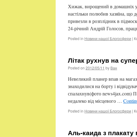
Хижак, вирощений в домашніх у
настільки полюбив хазяїна, що д
привезли в розплідник в підмоск
24-річний Андрій Голосов, пра
Posted in
Новини нашої Блогосфери
|
К
Літак рухнув на суп
Posted on
2012/05/11
by
Ван
Невеликий планер впав на магаз
знаходилися на борту і відвідува
спалахнув(фото news4jax.com) По
недалеко від місцевого …
Contin
Posted in
Новини нашої Блогосфери
|
К
Аль-каида з плакату