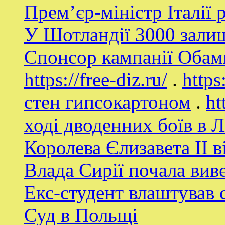
Прем’єр-міністр Італії 
У Шотландії 3000 залиши
Спонсор кампанії Обам
https://free-diz.ru/
.
https
стен гипсокартоном
.
ht
ході дводенних боїв в Лі
Королева Єлизавета II 
Влада Сирії почала виве
Екс-студент влаштував 
Суд в Польщі