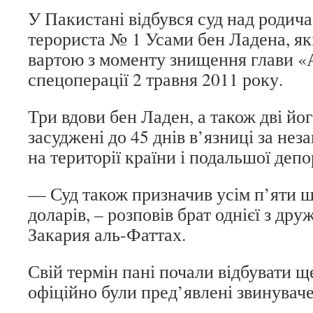
У Пакистані відбувся суд над родич
терориста № 1 Усами бен Ладена, як
вартою з моменту знищення глави «А
спецоперації 2 травня 2011 року.
Три вдови бен Ладен, а також дві йо
засуджені до 45 днів в’язниці за не
на території країни і подальшої депо
— Суд також призначив усім п’яти ш
доларів, – розповів брат однієї з др
Закария аль-Фаттах.
Свій термін пані почали відбувати ще
офіційно були пред’явлені звинувач