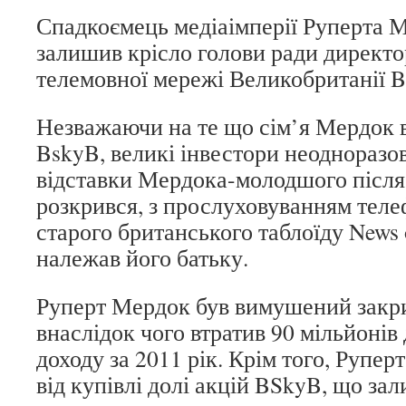
Спадкоємець медіаімперії Руперта
залишив крісло голови ради директо
телемовної мережі Великобританії 
Незважаючи на те що сім’я Мердок 
BskyB, великі інвестори неодноразо
відставки Мердока-молодшого після
розкрився, з прослуховуванням тел
старого британського таблоїду News 
належав його батьку.
Руперт Мердок був вимушений закри
внаслідок чого втратив 90 мільйонів
доходу за 2011 рік. Крім того, Рупе
від купівлі долі акцій BSkyB, що за