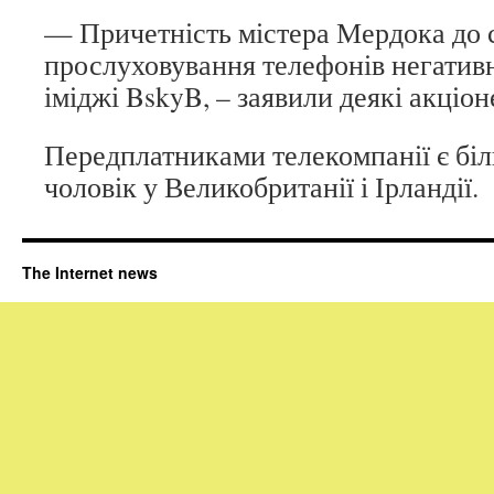
— Причетність містера Мердока до 
прослуховування телефонів негативн
іміджі BskyB, – заявили деякі акціон
Передплатниками телекомпанії є біл
чоловік у Великобританії і Ірландії.
The Internet news