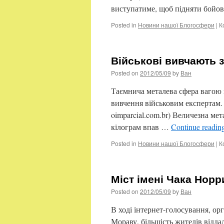
виступатиме, щоб підняти бойо
Posted in
Новини нашої Блогосфери
|
К
Військові вивчають 
Posted on
2012/05/09
by
Ван
Таємнича металева сфера вагою в
вивчення військовим експертам. 
oimparcial.com.br) Величезна ме
кілограм впав …
Continue readin
Posted in
Новини нашої Блогосфери
|
К
Міст імені Чака Нор
Posted on
2012/05/09
by
Ван
В ході інтернет-голосування, ор
Мораву, більшість жителів відда