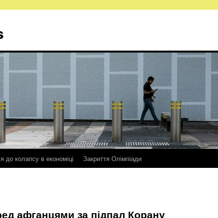
s
ся до колапсу в економіці
Закриття Олімпіади
ед афганцями за підпал Корану