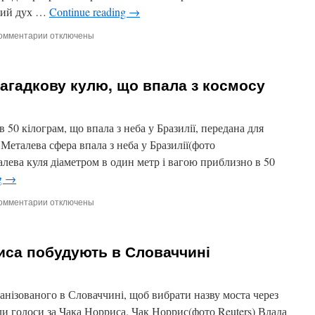
вий дух …
Continue reading
→
омментарии
к
отключены
записи
Південно-
корейську
загадкову кулю, що впала з космосу
поп-
зірку
забрали
в
 50 кілограм, що впала з неба у Бразилії, передана для
армію
Металева сфера впала з неба у Бразилії(фото
талева куля діаметром в один метр і вагою приблизно в 50
g
→
омментарии
к
отключены
записи
Військові
вивчають
риса побудують в Словаччині
загадкову
кулю,
що
впала
ганізованого в Словаччині, щоб вибрати назву моста через
з
ли голоси за Чака Норриса. Чак Норрис(фото Reuters) Влада