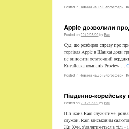
Posted in
Новини нашої Блогосфери
|
К
Apple дозволили про
Posted on
2012/05/09
by
Ван
Суд, що розбирав справу про пр
торгівля Apple в Шанхаї доки тр
не виносити остаточний вердикт 
Китайська компанія Proview …
C
Posted in
Новини нашої Блогосфери
|
К
Південно-корейську 
Posted on
2012/05/09
by
Ван
Піп-ікона Rain служитиме, розва
служби. Rain військовим салютом
Жи Хун, з’являтиметься в тілі – 