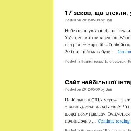
17 зеков, що втекли,
Posted on
2012/05/09
by
Ван
Небезпечні ув’язнені, що втекли 
Ув’язнені втекли в неділю. В’яз
над рівнем моря, біля болівійсь
200 поліцейських були …
Contin
Posted in
Новини нашої Блогосфери
|
К
Сайт найбільшої інт
Posted on
2012/05/09
by
Ван
Найбільша в США мережа газет G
онлайн-доступ до усіх своїх 80
щоденному накладу. Очікується,
починаючи з …
Continue reading
Posted in
Новини нашої Блогосфери
|
К