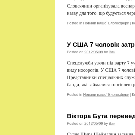
Словаччини організувала всенаро
назву для того, що будується че
Posted in
Новини нашої Блогосфери
|
К
У США 7 чоловік зат
Posted on
2012/05/09
by
Ван
Спецслужби узяли під варту 7 уч
виду носорогів. У США 7 чоловік
Представники спеціальних служб
банди, які займалися торгівлею
Posted in
Новини нашої Блогосфери
|
К
Віктора Бута перевед
Posted on
2012/05/09
by
Ван
Суддя Шира Шейндлин заявила, 