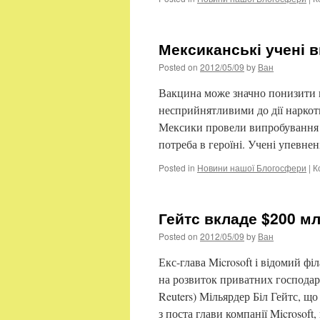
Мексиканські учені 
Posted on
2012/05/09
by
Ван
Вакцина може значно понизити г
несприйнятливими до дії наркоти
Мексики провели випробування в
потреба в героїні. Учені упевн
Posted in
Новини нашої Блогосфери
|
К
Гейтс вкладе $200 м
Posted on
2012/05/09
by
Ван
Екс-глава Microsoft і відомий ф
на розвиток приватних господарс
Reuters) Мільярдер Біл Гейтс, що
з поста глави компанії Microsoft