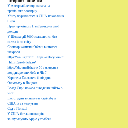
Інтернет новинки
б
р
У Австралії левиця напала на
и
працівника зоопарку
к
Убиту журналістку із США поховали в
и
Сирії
Прем’єр-міністр Італії розкрив свої
доходи
У Шотландії 3000 залишилися без
світла із-за снігу
Спонсор кампанії Обами виявився
шахраєм
https://wallsgrow.ru
.
https://shtorydom.ru
.
https://profylady.ru/
.
https://zhdumalisha.ru/
50 загинули в
ході дводенних боїв в Лівії
Королева Єлизавета II відкриє
Олімпіаду в Лондоні
Влада Сирії почала виведення військ з
міст
Екс-студент влаштував стрільбу в
США із-за кепкувань
Суд в Польщі
У США батьки школярів
звинувачують Apple у грабежі