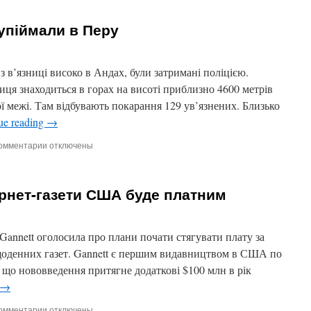
Сенатори
США
 упіймали в Перу
отримали
нові
листи
із
з в’язниці високо в Андах, були затримані поліцією.
загрозами
ниця знаходиться в горах на висоті приблизно 4600 метрів
кої межі. Там відбувають покарання 129 ув’язнених. Близько
ue reading
→
омментарии
к
отключены
записи
17
зеков,
ернет-газети США буде платним
що
втекли,
упіймали
в
annett оголосила про плани почати стягувати плату за
Перу
 щоденних газет. Gannett є першим видавництвом в США по
 що нововведення притягне додаткові $100 млн в рік
→
омментарии
к
отключены