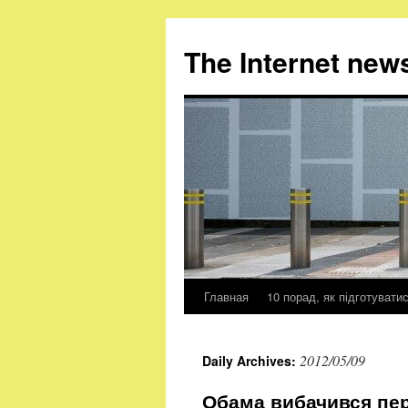
The Internet new
Главная
10 порад, як підготувати
Skip
to
2012/05/09
Daily Archives:
content
Обама вибачився пер