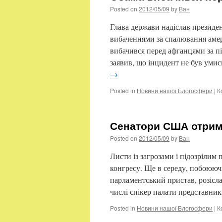
Posted on
2012/05/09
by
Ван
Глава держави надіслав президе
вибаченнями за спалювання аме
вибачився перед афганцями за п
заявив, що інцидент не був умис
→
Posted in
Новини нашої Блогосфери
|
К
Сенатори США отрима
Posted on
2012/05/09
by
Ван
Листи із загрозами і підозрілим
конгресу. Ще в середу, побоюючи
парламентський пристав, розісл
числі спікер палати представни
Posted in
Новини нашої Блогосфери
|
К