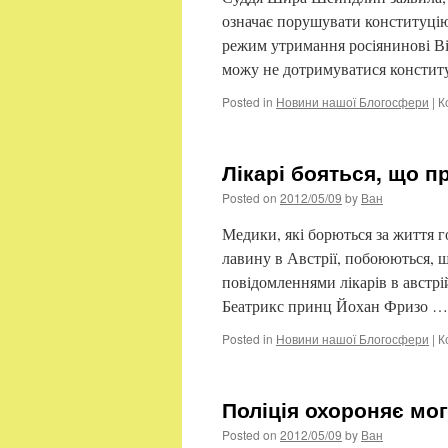
означає порушувати конституці
режим утримання росіянинові Вік
можу не дотримуватися конститу
Posted in
Новини нашої Блогосфери
|
К
Лікарі бояться, що п
Posted on
2012/05/09
by
Ван
Медики, які борються за життя 
лавину в Австрії, побоюються, щ
повідомленнями лікарів в австрій
Беатрикс принц Йохан Фризо 
Posted in
Новини нашої Блогосфери
|
К
Поліція охороняє мо
Posted on
2012/05/09
by
Ван