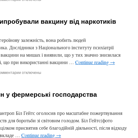
записи
Сайт
найбільшої
випробували вакцину від наркотиків
інтернет-
газети
США
буде
ероїнову залежність, вона робить людей
платним
ка. Дослідники з Національного інституту психіатрії
акцини на мишах і виявили, що у тих значно знизилася
ені, що при використанні вакцини …
Continue reading
→
омментарии
к
отключены
записи
Мексиканські
учені
лн у фермерські господарства
випробували
вакцину
від
наркотиків
ілантроп Біл Гейтс оголосив про масштабне пожертвування
тв для боротьби зі світовим голодом. Біл Гейтс(фото
 цілком присвятив себе благодійній діяльності, після відходу
, вкладе …
Continue reading
→