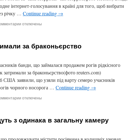
космосу
дне інтернет-голосування в країні для того, щоб вибрати
рез річку …
Continue reading
→
омментарии
к
отключены
записи
Міст
імені
римали за браконьєрство
Чака
Норриса
побудують
в
асників банди, що займалася продажем рогів рідкісного
Словаччині
 затримали за браконьєрство(фото reuters.com)
 США заявили, що узяли під варту семеро учасників
 рогів чорного носорога …
Continue reading
→
омментарии
к
отключены
записи
У
США
уть з одинака в загальну камеру
7
чоловік
затримали
за
що продовжувати містити росіянина в колишніх умовах