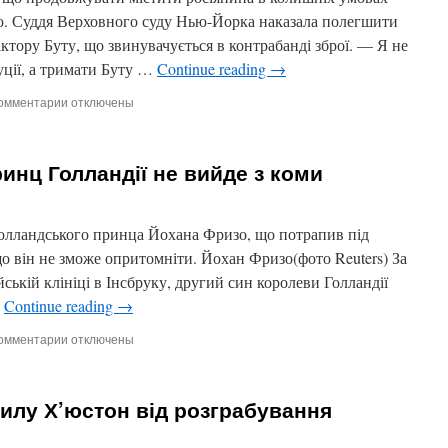
браконьєрство
ю. Суддя Верховного суду Нью-Йорка наказала полегшити
тору Буту, що звинувачується в контрабанді зброї. — Я не
ції, а тримати Буту …
Continue reading
→
омментарии
к
отключены
записи
Віктора
Бута
ринц Голландії не вийде з коми
переведуть
з
одинака
в
голландського принца Йохана Фризо, що потрапив під
загальну
о він не зможе опритомніти. Йохан Фризо(фото Reuters) За
камеру
ській клініці в Інсбруку, другий син королеви Голландії
…
Continue reading
→
омментарии
к
отключены
записи
Лікарі
бояться,
гилу Х’юстон від розграбування
що
принц
Голландії