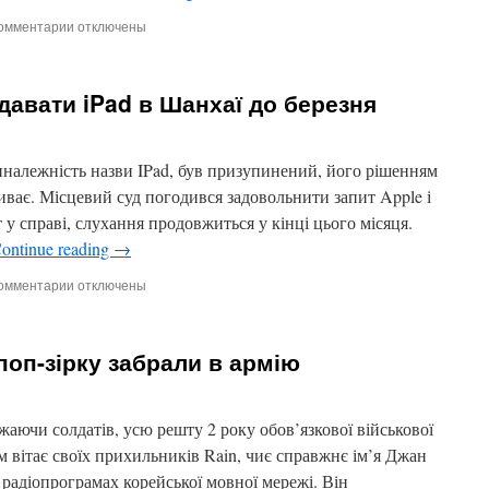
омментарии
к
отключены
записи
Гейтс
вкладе
давати iPad в Шанхаї до березня
$200
млн
у
фермерські
иналежність назви IPad, був призупинений, його рішенням
господарства
иває. Місцевий суд погодився задовольнити запит Apple і
у справі, слухання продовжиться у кінці цього місяця.
ontinue reading
→
омментарии
к
отключены
записи
Apple
дозволили
поп-зірку забрали в армію
продавати
iPad
в
Шанхаї
жаючи солдатів, усю решту 2 року обов’язкової військової
до
 вітає своїх прихильників Rain, чиє справжнє ім’я Джан
березня
і радіопрограмах корейської мовної мережі. Він