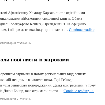
нтові Афганістану Хамиду Карзаю лист з офіційними
риканськими військовими священної книги. Обама
ідпал Корану(фото Reuters) Президент США офіційно
ним, і обіцяв дати вказівку про початок …
Continue reading
омментарии
к
отключены
записи
Обама
вибачився
ли нові листи із загрозами
перед
афганцями
за
підпал
 порошком отримані в нових регіональних відділеннях
Корану
сь дій невідомого зловмисника, Тері Гейнер,
ав усім сенаторам попередження. Деякі конгресмени, у тому
ків Джон Бонер, вже отримали листи …
Continue reading
→
омментарии
к
отключены
записи