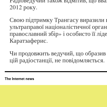
Радіоведучий також відмітив, що вва
2012 року.
Свою підтримку Трангасу виразили
ультраправої націоналістичної орга
православний збір» і особисто її лід
Каратзаферис.
Чи продовжить ведучий, що образив
цій радіостанції, не повідомляється.
The Internet news