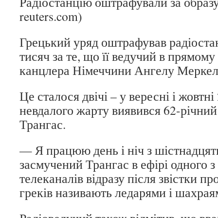
Радіостанцію оштрафували за образ
reuters.com)
Грецький уряд оштрафував радіоста
тисяч за те, що її ведучий в прямому
канцлера Німеччини Ангелу Меркел
Це сталося двічі – у вересні і жовтн
невдалого жарту виявився 62-річний
Трангас.
— Я працюю день і ніч з шістнадцяти
засмучений Трангас в ефірі одного з
телеканалів відразу після звістки пр
греків називають ледарями і шахрая