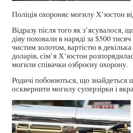
Поліція охороняє могилу Х’юстон ві
Відразу після того як з’ясувалося, 
діву поховали в наряді за $500 тисяч 
чистим золотом, вартістю в декілька
доларів, сім’я Х’юстон розпорядила
могили співачки озброєну охорону.
Родичі побоюються, що знайдеться 
осквернити могилу суперзірки і вкра