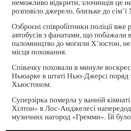
неможливо відкрити, злочинців це не
розповіло джерело, близьке до сім’ї
Озброєні співробітники поліції вже 
автобусів з фанатами, що побажали 
паломництво до могили Х’юстон, не
місця поховання.
Співачку поховали в минуле воскресі
Ньюарке в штаті Нью-Джерсі поряд 
Хьюстоном.
Суперзірка померла у ванній кімнаті
Хілтон» в Лос-Анджелесі напередод
музичних нагород «Гремми». Їй було 