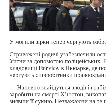
У могили зірки тепер чергують озбр
Стривожені родичі узабезпечили ост
Уитни за допомогою поліцейських. В
кладовищі Fairview в Ньюарке, де по
чергують співробітники правоохрани
— Напевно знайдуться злодії і граб
заробити на смерті Х’юстон, викопа
знявши її сукню. Незважаючи на те 