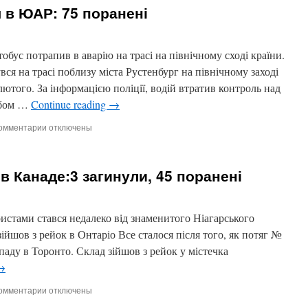
актор,
 в ЮАР: 75 поранені
що
грав
у
фільмах
ус потрапив в аварію на трасі на північному сході країни.
Тарковського
я на трасі поблизу міста Рустенбург на північному заході
лютого. За інформацією поліції, водій втратив контроль над
обом …
Continue reading
→
омментарии
к
отключены
записи
Автобус
перекинувся
 в Канаде:3 загинули, 45 поранені
в
ЮАР:
75
поранені
истами стався недалеко від знаменитого Ніагарського
ійшов з рейок в Онтаріо Все сталося після того, як потяг №
спаду в Торонто. Склад зійшов з рейок у містечка
→
омментарии
к
отключены
записи