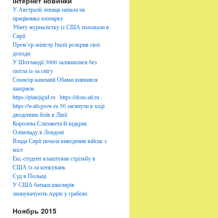
Інтернет новинки
б
р
У Австралії левиця напала на
и
працівника зоопарку
к
Убиту журналістку із США поховали в
и
Сирії
Прем’єр-міністр Італії розкрив свої
доходи
У Шотландії 3000 залишилися без
світла із-за снігу
Спонсор кампанії Обами виявився
шахраєм
https://platejigid.ru
.
https://dom-all.ru
.
https://wallsgrow.ru
50 загинули в ході
дводенних боїв в Лівії
Королева Єлизавета II відкриє
Олімпіаду в Лондоні
Влада Сирії почала виведення військ з
міст
Екс-студент влаштував стрільбу в
США із-за кепкувань
Суд в Польщі
У США батьки школярів
звинувачують Apple у грабежі
Ноябрь 2015