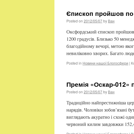
Єпископ пройшов по 
Posted on
2012/05/07
by
Ван
Оксфордський єпископ пройшов 
1200 градусів. Близько 50 менед
благодійному вечорі, метою яко
невиліковно хворих. Багато лю
Posted in
Новини нашої Блогосфери
|
К
Премія «Оскар-012» 
Posted on
2012/05/07
by
Ван
Традиційно найпрестижніша цере
нарядів. Чоловіки зобов’язані б
виглядають акуратно і схожі оди
червоний килим завдовжки 152,
Posted in
Новини нашої Блогосфери
|
К