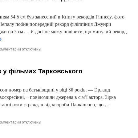
ням 54,6 см був занесений в Книгу рекордів Гіннесу. фото
н Непалу побив попередній рекорд філіппінця Джунри
жи на 5 см — Я досі не можу повірити, що минулий рекорд
→
омментарии
к
отключены
записи
Пенсіонер
з
в у фільмах Тарковського
Непалу
став
найнижчою
людиною
н помер на батьківщині у віці 88 років. — Эрланд
оскресінні, – повідомили джерела в сім’ї актора. Зірка
станні роки страждав від хвороби Паркінсона, що …
омментарии
к
отключены
записи
Помер