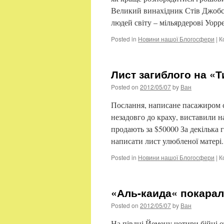
Великий винахідник Стів Джобс 
людей світу – мільярдерові Уор
Posted in
Новини нашої Блогосфери
|
К
Лист загиблого на «Т
Posted on
2012/05/07
by
Ван
Послання, написане пасажиром
незадовго до краху, виставили н
продають за $50000 За декілька
написати лист улюбленої матер
Posted in
Новини нашої Блогосфери
|
К
«Аль-каида« покарал
Posted on
2012/05/07
by
Ван
На півдні Йемену чотири бійці 