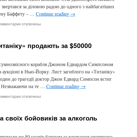
будинок
звертався за діловою радою до одного з найбагатіших
в
США
рену Баффету – …
Continue reading
→
омментарии
к
отключены
записи
Джобс
просив
итаніку» продають за $50000
у
Баффета
ради,
куди
 сумнозвісного корабля Джоном Едвардом Симпсоном
вкласти
а аукціоні в Нью-Йорку. Лист загиблого на «Титаніку»
гроші
 годин до трагедії доктор Джон Едвард Симпсон встиг
і. Незважаючи на те …
Continue reading
→
омментарии
к
отключены
записи
Лист
загиблого
а своїх бойовиків за алкоголь
на
«Титаніку»
продають
за
отримали по 80 ударів батогом за вживання спиртного,