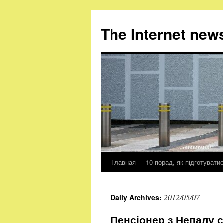
The Internet new
Главная
10 порад, як підготувати
Skip
to
2012/05/07
Daily Archives:
content
Пенсіонер з Непалу