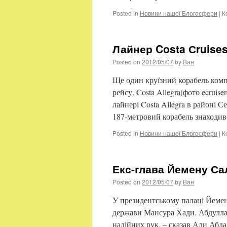
Posted in
Новини нашої Блогосфери
|
К
Лайнер Costa Сruise
Posted on
2012/05/07
by
Ван
Ще один круїзний корабель компа
рейсу. Costa Allegra(фото ecrui
лайнері Costa Allegra в районі 
187-метровий корабель знаходи
Posted in
Новини нашої Блогосфери
|
К
Екс-глава Йемену С
Posted on
2012/05/07
by
Ван
У президентському палаці Йемену
держави Мансура Хади. Абдулла 
надійних рук, – сказав Али Абда