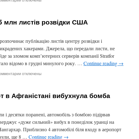
записи
Премія
«Оскар-012»
 5 млн листів розвідки США
проходить
в
Лос-
Анджелесі
розпочинає публікацію листів центру розвідки і
, викрадених хакерами. Джерела, що передали листи, не
йде за зломом комп’ютерних серверів компанії Stratfor
тало відомо в грудні минулого року. …
Continue reading
→
омментарии
к
отключены
записи
WikiLeaks
опублікує
рт в Афганістані вибухнула бомба
5
млн
листів
розвідки
 і десятки поранені, автомобіль з бомбою підірвав
США
тверджує «дуже сильний» вибух в понеділок уранці на
 Нангархар. Приблизно 4 автомобілі біля входу в аеропорт
инули, ще 8 …
Continue reading
→