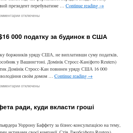
овий президент перебуватиме …
Continue reading
→
омментарии
к
отключены
записи
Екс-
глава
$16 000 податку за будинок в США
Йемену
Салех
формально
передав
ку боржників уряду США, не виплативши суму податків,
владу
особняк у Вашингтоні. Домінік Стросс-Кан(фото Reuters)
тик Домінік Стросс-Кан повинен уряду США 16 000
а володіння своїм домом …
Continue reading
→
омментарии
к
отключены
записи
Стросс-
Кан
ета ради, куди вкласти гроші
повинен
$16
000
податку
льярдера Уоррону Баффету за бізнес-консультацією на тему,
за
ми активами своєї компанії. Стів Джобс(фото Reuters)