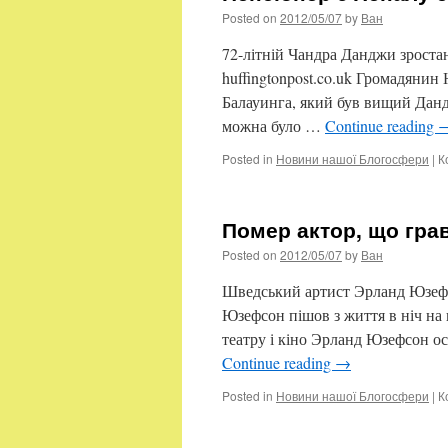
Posted on
2012/05/07
by
Ван
72-літній Чандра Данджи зростан
huffingtonpost.co.uk Громадяни
Балауинга, який був вищий Данд
можна було …
Continue reading
Posted in
Новини нашої Блогосфери
|
К
Помер актор, що гра
Posted on
2012/05/07
by
Ван
Шведський артист Эрланд Юзефсо
Юзефсон пішов з життя в ніч на в
театру і кіно Эрланд Юзефсон о
Continue reading
→
Posted in
Новини нашої Блогосфери
|
К