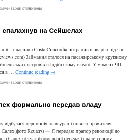
омментарии
к
отключены
записи
Біля
входу
s спалахнув на Сейшелах
в
аеропорт
в
Афганістані
нії – власника Costa Concordia потрапив в аварію під час
вибухнула
sereviews.com) Займання сталося на пасажирському круїзному
бомба
Сейшельських островів в Індійському океані. У момент ЧП
вся в …
Continue reading
→
омментарии
к
отключены
записи
Лайнер
Costa
алех формально передав владу
Сruises
спалахнув
на
Сейшелах
 відбулася церемонія інавгурації нового правителя
Салех(фото Reuters) — Я передаю прапор революції до
лла Салех під час формальної передачі влади своєму