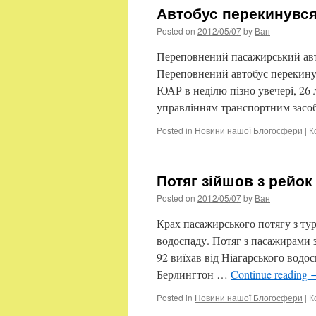
Автобус перекинувся
Posted on
2012/05/07
by
Ван
Переповнений пасажирський автоб
Переповнений автобус перекинувс
ЮАР в неділю пізно увечері, 26 
управлінням транспортним зас
Posted in
Новини нашої Блогосфери
|
К
Потяг зійшов з рейок
Posted on
2012/05/07
by
Ван
Крах пасажирського потягу з тур
водоспаду. Потяг з пасажирами з
92 виїхав від Ніагарського водо
Берлингтон …
Continue reading
Posted in
Новини нашої Блогосфери
|
К