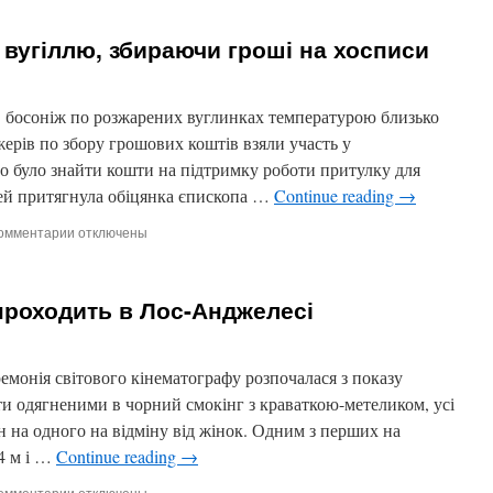
Потяг
зійшов
вугіллю, збираючи гроші на хосписи
з
рейок
в
Канаде:3
босоніж по розжарених вуглинках температурою близько
загинули,
жерів по збору грошових коштів взяли участь у
45
го було знайти кошти на підтримку роботи притулку для
поранені
дей притягнула обіцянка єпископа …
Continue reading
→
омментарии
к
отключены
записи
Єпископ
пройшов
проходить в Лос-Анджелесі
по
вугіллю,
збираючи
гроші
монія світового кінематографу розпочалася з показу
на
ути одягненими в чорний смокінг з краваткою-метеликом, усі
хосписи
н на одного на відміну від жінок. Одним з перших на
4 м і …
Continue reading
→
омментарии
к
отключены