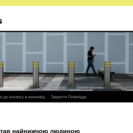
s
ся до колапсу в економіці
Закриття Олімпіади
 став найнижчою людиною