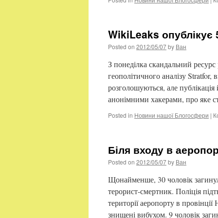
WikiLeaks опублікує
Posted on
2012/05/07
by
Ван
З понеділка скандальний ресурс 
геополітичного аналізу Stratfor
розголошуються, але публікація 
анонімними хакерами, про яке с
Posted in
Новини нашої Блогосфери
|
К
Біля входу в аеропо
Posted on
2012/05/07
by
Ван
Щонайменше, 30 чоловік загинули
терорист-смертник. Поліція під
території аеропорту в провінції
знищені вибухом. 9 чоловік заг