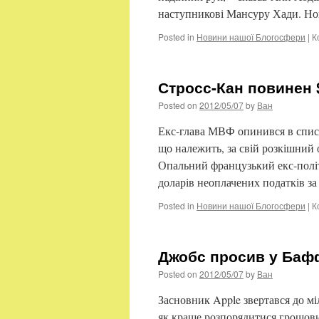
наступникові Мансуру Хади. Н
Posted in
Новини нашої Блогосфери
|
К
Стросс-Кан повинен 
Posted on
2012/05/07
by
Ван
Екс-глава МВФ опинився в спис
що належить, за свій розкішний 
Опальний французький екс-полі
доларів неоплачених податків з
Posted in
Новини нашої Блогосфери
|
К
Джобс просив у Бафф
Posted on
2012/05/07
by
Ван
Засновник Apple звертався до мі
як краще розпорядитися грошови