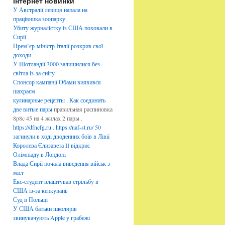
Інтернет новинки
б
р
У Австралії левиця напала на
и
працівника зоопарку
к
Убиту журналістку із США поховали в
и
Сирії
Прем’єр-міністр Італії розкрив свої
доходи
У Шотландії 3000 залишилися без
світла із-за снігу
Спонсор кампанії Обами виявився
шахраєм
кулинарные рецепты
.
Как соединить
две витые пары
правильная распиновка
8p8c 45 на 4 жилах 2 пары .
https://dfncfg.ru
.
https://naf-st.ru/
50
загинули в ході дводенних боїв в Лівії
Королева Єлизавета II відкриє
Олімпіаду в Лондоні
Влада Сирії почала виведення військ з
міст
Екс-студент влаштував стрільбу в
США із-за кепкувань
Суд в Польщі
У США батьки школярів
звинувачують Apple у грабежі