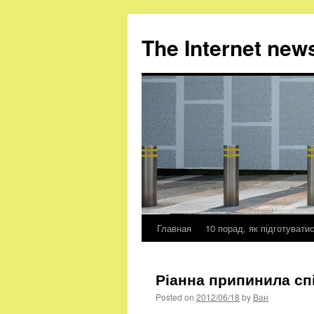
The Internet new
Главная
10 порад, як підготувати
Skip
to
Ріанна припинила сп
content
Posted on
2012/06/18
by
Ван