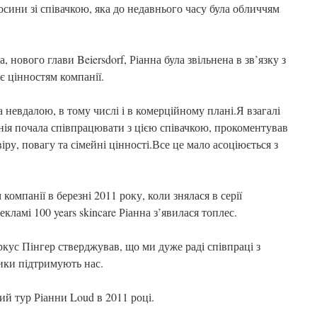
осини зі співачкою, яка до недавнього часу була обличчям
нового глави Beiersdorf, Ріанна була звільнена в зв’язку з
ає цінностям компанії.
 невдалою, в тому числі і в комерційному плані.Я взагалі
нія почала співпрацювати з цією співачкою, прокоментував
ру, повагу та сімейні цінності.Все це мало асоціюється з
компанії в березні 2011 року, коли знялася в серії
кламі 100 years skincare Ріанна з’явилася топлес.
кус Пінгер стверджував, що ми дуже раді співпраці з
ники підтримують нас.
ий тур Ріанни Loud в 2011 році.