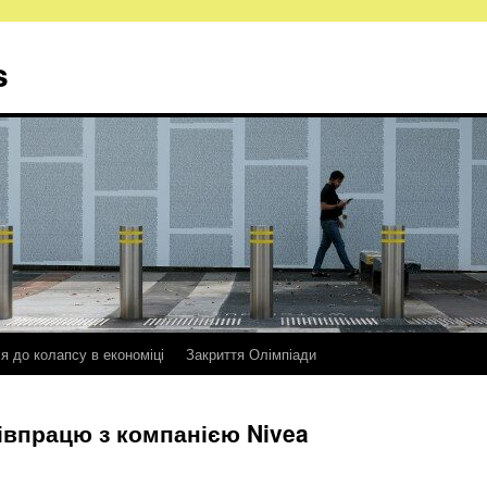
s
ся до колапсу в економіці
Закриття Олімпіади
івпрацю з компанією Nivea