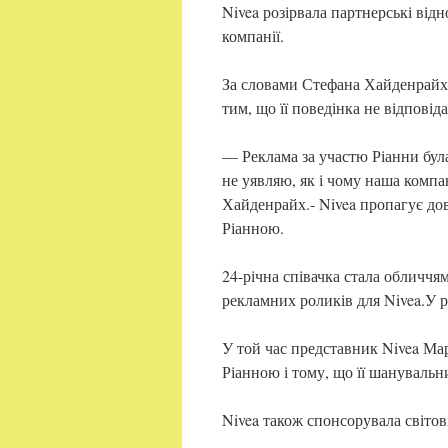
Nivea розірвала партнерські відн
компанії.
За словами Стефана Хайденрайха, 
тим, що її поведінка не відповід
— Реклама за участю Ріанни була
не уявляю, як і чому наша компа
Хайденрайх.- Nivea пропагує дові
Ріанною.
24-річна співачка стала обличчям 
рекламних роликів для Nivea.У ре
У той час представник Nivea Мар
Ріанною і тому, що її шануваль
Nivea також спонсорувала світов