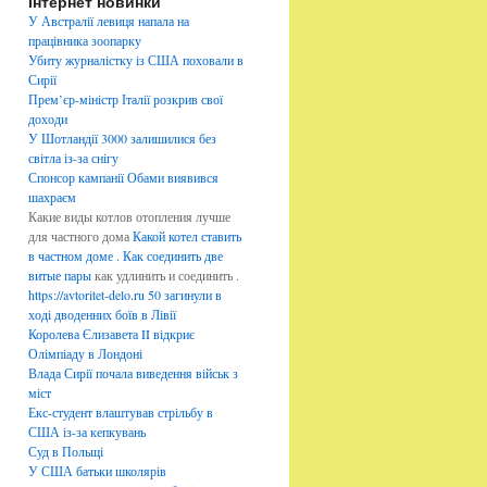
Інтернет новинки
б
р
У Австралії левиця напала на
и
працівника зоопарку
к
Убиту журналістку із США поховали в
и
Сирії
Прем’єр-міністр Італії розкрив свої
доходи
У Шотландії 3000 залишилися без
світла із-за снігу
Спонсор кампанії Обами виявився
шахраєм
Какие виды котлов отопления лучше
для частного дома
Какой котел ставить
в частном доме
.
Как соединить две
витые пары
как удлинить и соединить .
https://avtoritet-delo.ru
50 загинули в
ході дводенних боїв в Лівії
Королева Єлизавета II відкриє
Олімпіаду в Лондоні
Влада Сирії почала виведення військ з
міст
Екс-студент влаштував стрільбу в
США із-за кепкувань
Суд в Польщі
У США батьки школярів