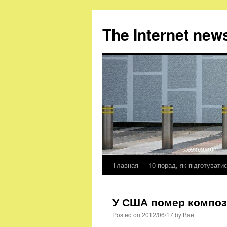
The Internet new
Главная
10 порад, як підготувати
Skip
to
У США помер композ
content
Posted on
2012/06/17
by
Ван