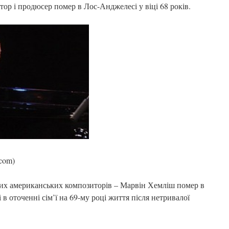
ор і продюсер помер в Лос-Анджелесі у віці 68 років.
com)
их американських композиторів – Марвін Хемліш помер в
в оточенні сім’ї на 69-му році життя після нетривалої