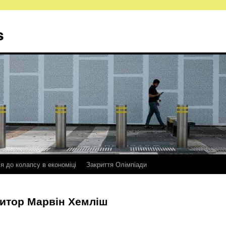
s
ся до колапсу в економіці
Закриття Олімпіади
итор Марвін Хемліш