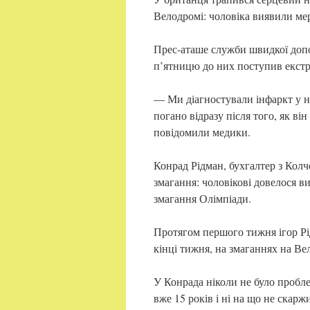
Велодромі: чоловіка виявили мер
Прес-аташе служби швидкої допо
п’ятницю до них поступив екстр
— Ми діагностували інфаркт у 
погано відразу після того, як ві
повідомили медики.
Конрад Рідман, бухгалтер з Колч
змагання: чоловікові довелося в
змагання Олімпіади.
Протягом першого тижня ігор Рі
кінці тижня, на змаганнях на Ве
У Конрада ніколи не було проблем
вже 15 років і ні на що не скар