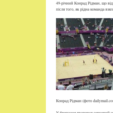
49-річний Конрад Рідман, що відв
після того, як рідна команда взял
Конрад Рідман (фото dailymail.c
У британця трапився серцевий н