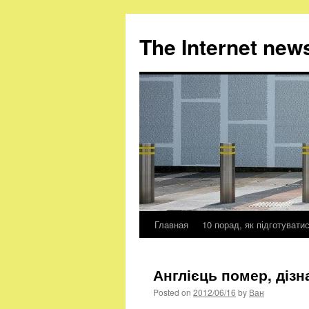
The Internet new
Главная
10 порад, як підготувати
Skip
to
Англієць помер, дізн
content
Posted on
2012/06/16
by
Ван