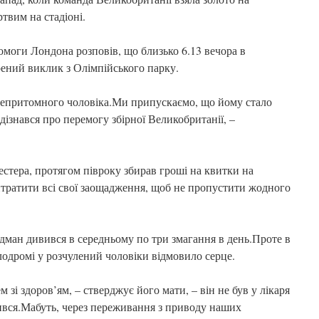
твим на стадіоні.
моги Лондона розповів, що близько 6.13 вечора в
ений виклик з Олімпійського парку.
непритомного чоловіка.Ми припускаємо, що йому стало
н дізнався про перемогу збірної Великобританії, –
естера, протягом півроку збирав гроші на квитки на
итратити всі свої заощадження, щоб не пропустити жодного
дман дивився в середньому по три змагання в день.Проте в
лодромі у розчулений чоловіки відмовило серце.
 зі здоров’ям, – стверджує його мати, – він не був у лікаря
жився.Мабуть, через переживання з приводу наших