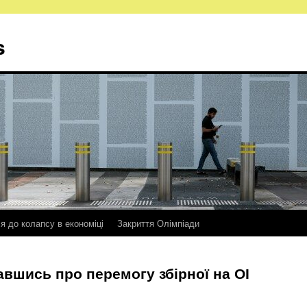
s
ся до колапсу в економіці
Закриття Олімпіади
авшись про перемогу збірної на ОІ