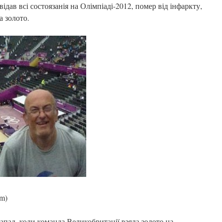
ідав всі состоязанія на Олімпіаді-2012, помер від інфаркту,
а золото.
om)
апад, коли команда Великобританії взяла золото на