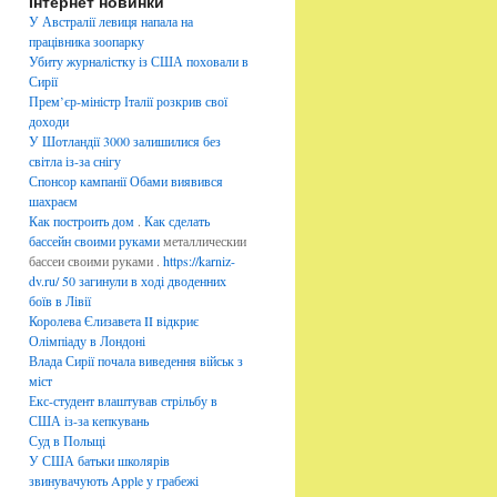
Інтернет новинки
б
р
У Австралії левиця напала на
и
працівника зоопарку
к
Убиту журналістку із США поховали в
и
Сирії
Прем’єр-міністр Італії розкрив свої
доходи
У Шотландії 3000 залишилися без
світла із-за снігу
Спонсор кампанії Обами виявився
шахраєм
Как построить дом
.
Как сделать
бассейн своими руками
металлическии
бассеи своими руками .
https://karniz-
dv.ru/
50 загинули в ході дводенних
боїв в Лівії
Королева Єлизавета II відкриє
Олімпіаду в Лондоні
Влада Сирії почала виведення військ з
міст
Екс-студент влаштував стрільбу в
США із-за кепкувань
Суд в Польщі
У США батьки школярів
звинувачують Apple у грабежі