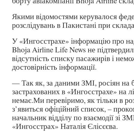
борту авіакомпанії Bhoja Airline скла
Якими відомостями керувалося феде
розслідувань в Пакистані при складан
У «Ингосстрахе» інформацію про на
Bhoja Airline Life News не підтверди
відсутність списку пасажирів і немо
достовірність інформації.
— Так як, за даними ЗМІ, росіян на 
застрахованих в «Ингосстрахе» на лі
немає.Ми перевіримо, як тільки в р
з’явиться офіційний список, – проко
начальник відділу по взаємодії зі З
«Ингосстрах» Наталія Єлісєєва.