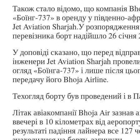
Також стало відомо, що компанія Bhoj
«Боїнг-737» в оренду у південно-аф
Jet Aviation Sharjah.У розпорядженн
перевізника борт надійшло 26 січня 
У доповіді сказано, що перед відпр
інженери Jet Aviation Sharjah прове
огляд «Боїнга-737» і лише після цьо
передачу його Bhoja Airline.
Техогляд борту був проведений і в П
Літак авіакомпанії Bhoja Air зазнав 
ввечері в 10 кілометрах від аеропор
результаті падіння лайнера все 127 ч
знаходилися на борту, загинули.