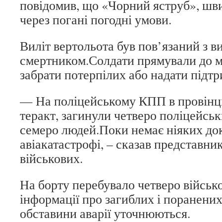
повідомив, що «Чорний яструб», шви
через погані погодні умови.
Виліт вертольота був пов’язаний з 
смертником.Солдати прямували до м
забрати потерпілих або надати підтр
— На поліцейському КПП в провінці
теракт, загинули четверо поліцейськ
семеро людей.Поки немає ніяких дока
авіакатастрофі, – сказав представни
військових.
На борту перебувало четверо війсь
інформації про загиблих і поранених
обставини аварії уточнюються.