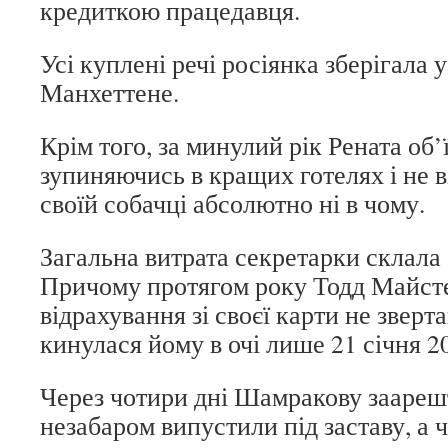
кредиткою працедавця.
Усі куплені речі росіянка зберігала у
Манхеттене.
Крім того, за минулий рік Рената об’ї
зупиняючись в кращих готелях і не в
своїй собачці абсолютно ні в чому.
Загальна витрата секретарки склала 
Причому протягом року Тодд Майсте
відрахування зі своєї карти не зверта
кинулася йому в очі лише 21 січня 2
Через чотири дні Шамракову заареш
незабаром випустили під заставу, а ч