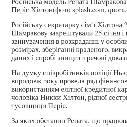
Російська модель Рената Шамракова
Періс Хілтон(фото splash.com, quora
Російську секретарку сім’ї Хілтона 
Шамракову заарештували 25 січня і
звинувачення в розкраданні у особл
розмірах, зберіганні краденого, вик
даних і спробі знищити речові доказ
На думку співробітників поліції Н
впродовж року провела ряд фінансов
використанням елітної кредитної ка
чоловіка Никки Хілтон, рідної сестр
тусовщици Періс.
За яких обставин Рената, що працю