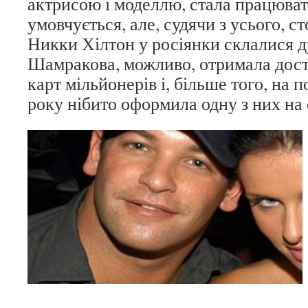
актрисою і моделлю, стала працюват
умовчується, але, судячи з усього, с
Никки Хілтон у росіянки склалися д
Шамракова, можливо, отримала дост
карт мільйонерів і, більше того, на 
року нібито оформила одну з них на 