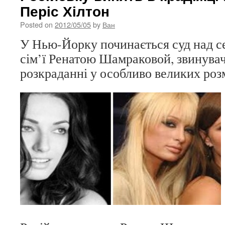
Періс Хілтон
Posted on
2012/05/05
by
Ван
У Нью-Йорку починається суд над с
сім’ї Ренатою Шамраковой, звинува
розкраданні у особливо великих роз