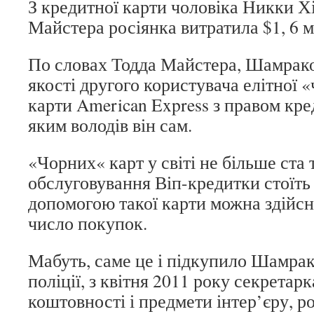
З кредитної карти чоловіка Никки Х
Майстера росіянка витратила $1, 6 
По словах Тодда Майстера, Шамрако
якості другого користувача елітної 
карти American Express з правом кре
яким володів він сам.
«Чорних« карт у світі не більше ста 
обслуговування Віп-кредитки стоїть б
допомогою такої карти можна здійс
число покупок.
Мабуть, саме це і підкупило Шамрак
поліції, з квітня 2011 року секретар
коштовності і предмети інтер’єру, 