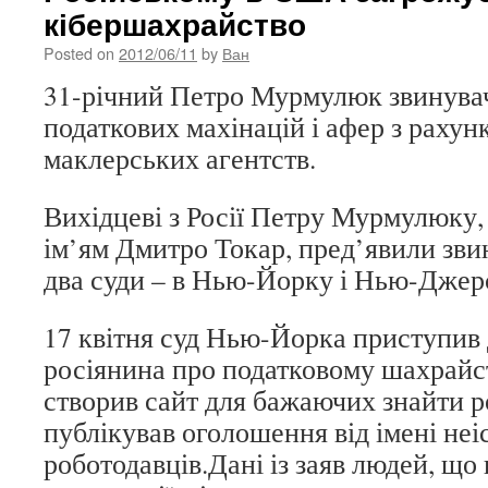
кібершахрайство
Posted on
2012/06/11
by
Ван
31-річний Петро Мурмулюк звинувач
податкових махінацій і афер з рахун
маклерських агентств.
Вихідцеві з Росії Петру Мурмулюку,
ім’ям Дмитро Токар, пред’явили зви
два суди – в Нью-Йорку і Нью-Джерс
17 квітня суд Нью-Йорка приступив 
росіянина про податковому шахрай
створив сайт для бажаючих знайти р
публікував оголошення від імені не
роботодавців.Дані із заяв людей, що