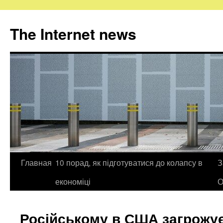
The Internet news
Главная
10 порад, як підготуватися до колапсу в
З
Skip
економіці
О
to
content
Російському в США загрожує 