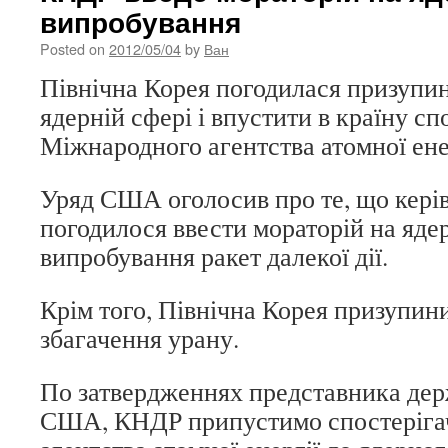
випробування
Posted on
2012/05/04
by
Ван
Північна Корея погодилася призупи
ядерній сфері і впустити в країну спо
Міжнародного агентства атомної енер
Уряд США оголосив про те, що кер
погодилося ввести мораторій на яде
випробування ракет далекої дії.
Крім того, Північна Корея призупин
збагачення урану.
По затвердженнях представника де
США, КНДР припустимо спостерігач