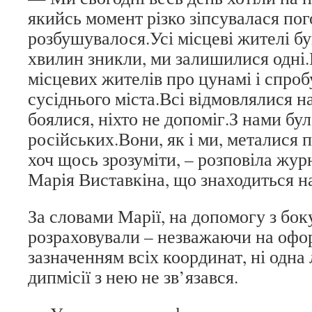
якийсь момент різко зіпсувалася пог
розбушувалося.Усі місцеві жителі бу
хвилин зникли, ми залишилися одні.
місцевих жителів про цунамі і спроб
сусіднього міста.Всі відмовлялися н
боялися, ніхто не допоміг.З нами б
російських.Вони, як і ми, металися 
хоч щось зрозуміти, – розповіла жур
Марія Виставкіна, що знаходиться на
За словами Марії, на допомогу з бок
розраховували – незважаючи на офор
зазначенням всіх координат, ні одна
дипмісії з нею не зв’язався.