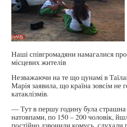
Наші співгромадяни намагалися про
місцевих жителів
Незважаючи на те що цунамі в Таїлан
Марія заявила, що країна зовсім не 
катаклізмів.
— Тут в першу годину була страшна
натовпами, по 150 – 200 чоловік, йшл
постійно дзвонили комусь, слухали 