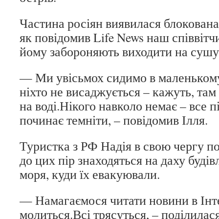
Частина росіян виявилася блокована 
як повідомив Life News наш співвітч
йому забороняють виходити на сушу 
— Ми увісьмох сидимо в маленькому
ніхто не висаджується – кажуть, та
на воді.Нікого навколо немає – все п
починає темніти, – повідомив Ілля.
Туристка з РФ Надія в свою чергу п
до цих пір знаходяться на даху будівл
моря, куди їх евакуювали.
— Намагаємося читати новини в Інте
молиться.Всі трясуться, – поділилася