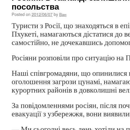
посольства
Posted on
2012/06/07
by
Ван
Туристи з Росії, що знаходяться в еп
Пхукеті, намагаються дістатися до в
самостійно, не дочекавшись допомог
Росіяни розповіли про ситуацію на 
Наші співгромадяни, що опинилися 
оголошення загрози цунамі, намагаю
курортних районів в довколишні вел
За повідомленнями росіян, після поч
евакуації з узбережжя, вони виявилис
— Ми сьогодні весь день хотіли на п