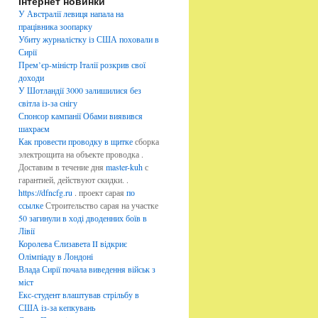
Інтернет новинки
б
р
У Австралії левиця напала на
и
працівника зоопарку
к
Убиту журналістку із США поховали в
и
Сирії
Прем’єр-міністр Італії розкрив свої
доходи
У Шотландії 3000 залишилися без
світла із-за снігу
Спонсор кампанії Обами виявився
шахраєм
Как провести проводку в щитке
сборка
электрощита на объекте проводка .
Доставим в течение дня
master-kuh
с
гарантией, действуют скидки. .
https://dfncfg.ru
. проект сарая
по
ссылке
Строительство сарая на участке
50 загинули в ході дводенних боїв в
Лівії
Королева Єлизавета II відкриє
Олімпіаду в Лондоні
Влада Сирії почала виведення військ з
міст
Екс-студент влаштував стрільбу в
США із-за кепкувань