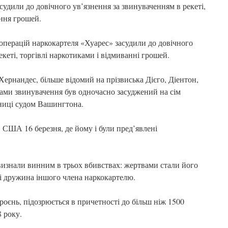
судили до довічного ув’язнення за звинуваченням в рекеті,
ання грошей.
операцій наркокартеля «Хуарес» засудили до довічного
екеті, торгівлі наркотиками і відмиванні грошей.
ернандес, більше відомий на прізвиська Дієго, Діентон,
тами звинувачення був одночасно засуджений на сім
язниці судом Вашингтона.
 США 16 березня, де йому і були пред’явлені
 визнали винним в трьох вбивствах: жертвами стали його
і дружина іншого члена наркокартелю.
оєнь, підозрюється в причетності до більш ніж 1500
8 року.