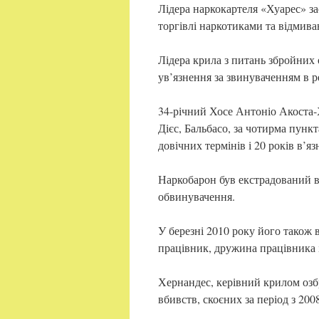
Лідера наркокартеля «Хуарес» за
торгівлі наркотиками та відмив
Лідера крила з питань збройних 
ув’язнення за звинуваченням в р
34-річний Хосе Антоніо Акоста-Х
Дієс, Бальбасо, за чотирма пунк
довічних термінів і 20 років в’
Наркобарон був екстрадований в
обвинувачення.
У березні 2010 року його також
працівник, дружина працівника 
Хернандес, керівний крилом озбр
вбивств, скоєних за період з 200