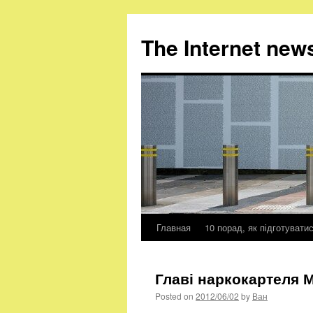
The Internet new
Главная
10 порад, як підготувати
Skip
to
Главі наркокартеля 
content
Posted on
2012/06/02
by
Ван