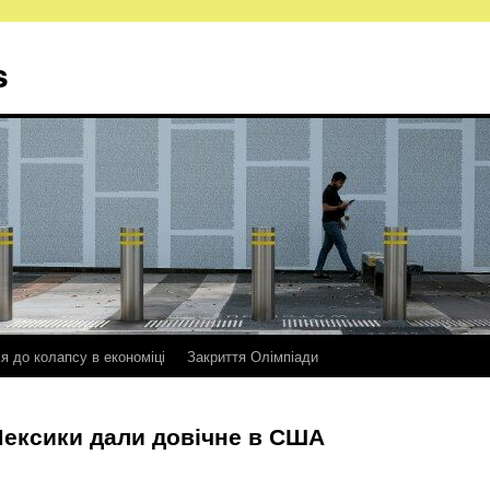
s
ся до колапсу в економіці
Закриття Олімпіади
Мексики дали довічне в США