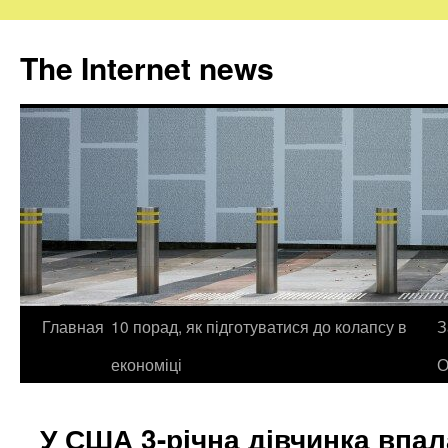
The Internet news
Главная
10 порад, як підготуватися до колапсу в
З
Skip
економіці
О
to
content
У США 3-річна дівчинка впал