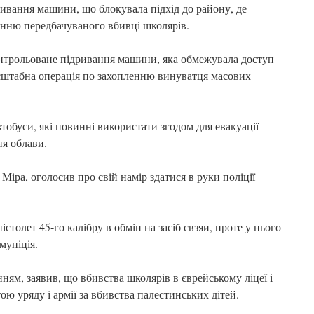
ривання машини, що блокувала підхід до району, де
енню передбачуваного вбивці школярів.
нтрольоване підривання машини, яка обмежувала доступ
асштабна операція по захопленню винуватця масових
втобуси, які повинні використати згодом для евакуації
ня облави.
іра, оголосив про свій намір здатися в руки поліції
істолет 45-го калібру в обмін на засіб свзяи, проте у нього
муніція.
ням, заявив, що вбивства школярів в єврейському ліцеї і
ю уряду і армії за вбивства палестинських дітей.