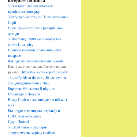
Інтернет новинки
б
р
У Австралії левиця напала на
и
працівника зоопарку
к
Убиту журналістку із США поховали в
и
Сирії
Прем’єр-міністр Італії розкрив свої
доходи
У Шотландії 3000 залишилися без
світла із-за снігу
Спонсор кампанії Обами виявився
шахраєм
Как сделать бассейн своими руками
Как правильно сделать бассеи своими
руками .
https://moscow-airport.moscow
.
https://goldstar-dance.ru
50 загинули в
ході дводенних боїв в Лівії
Королева Єлизавета II відкриє
Олімпіаду в Лондоні
Влада Сирії почала виведення військ з
міст
Екс-студент влаштував стрільбу в
США із-за кепкувань
Суд в Польщі
У США батьки школярів
звинувачують Apple у грабежі