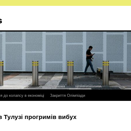
s
ся до колапсу в економіці
Закриття Олімпіади
в Тулузі прогримів вибух