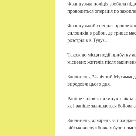
Французька поліція зробила під
проводиться операція по захопл
Французький спецназ провле ко
силовиків в район, де триває м
розстрілів в Тулузі.
Також до місця події прибутку а
місцевих жителів після закінчен
Злочинець, 24-річний Мухаммед М
впродовж цього дня.
Раніше чоловік викинув з вікна п
як і раніше залишається бойова а
Злочинець, алжірець за походжен
військовослужбовках були помсто