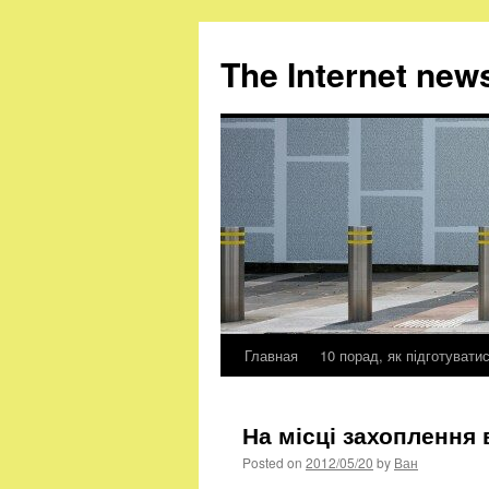
The Internet new
Главная
10 порад, як підготувати
Skip
to
На місці захоплення 
content
Posted on
2012/05/20
by
Ван