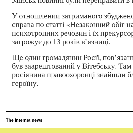
У отношлении затриманого збуджен
справа по статті «Незаконний обіг н
психотропних речовин і їх прекурсор
загрожує до 13 років в’язниці.
Ще один громадянин Росії, пов’язан
був заарештований у Вітебську. Там
росіянина правоохоронці знайшли б
героїну.
The Internet news