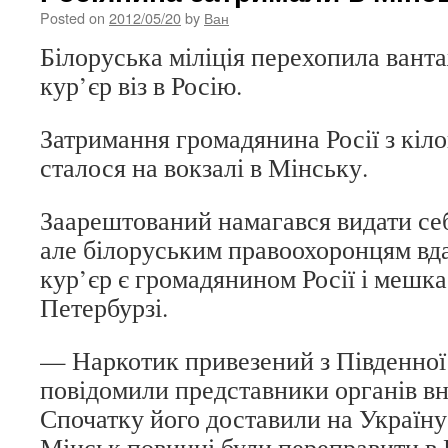
Posted on
2012/05/20
by
Ван
Білоруська міліція перехопила вант
кур’єр віз в Росію.
Затримання громадянина Росії з кіл
сталося на вокзалі в Мінську.
Заарештований намагався видати себ
але білоруським правоохоронцям вда
кур’єр є громадянином Росії і мешка
Петербурзі.
— Наркотик привезений з Південної
повідомили представники органів вн
Спочатку його доставили на Україну,
Мінськ повинні були переправити в 