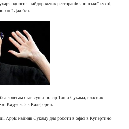
харя одного з найдорожчих ресторанів японської кухні,
порації Джобса.
бса колегам став суши-повар Тоши Сукама, власник
ні Kaygetsu’s в Каліфорнії.
ії Apple найняв Сукаму для роботи в офісі в Купертино.