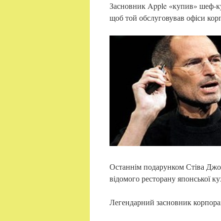
Засновник Apple «купив» шеф-ку
щоб той обслуговував офіси кор
Останнім подарунком Стіва Джо
відомого ресторану японської кух
Легендарний засновник корпорац