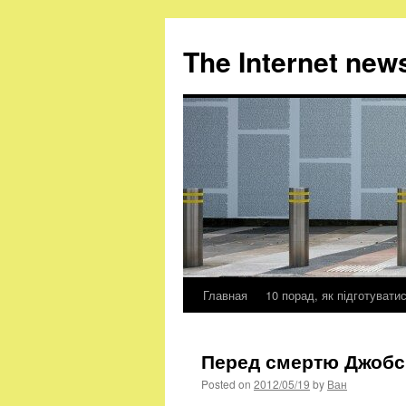
The Internet new
Главная
10 порад, як підготувати
Skip
to
Перед смертю Джобс 
content
Posted on
2012/05/19
by
Ван