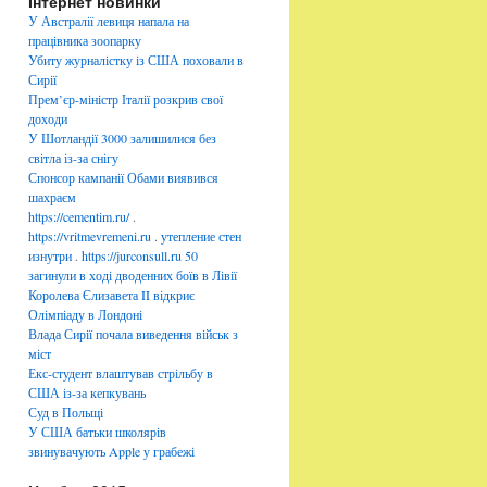
Інтернет новинки
б
р
У Австралії левиця напала на
и
працівника зоопарку
к
Убиту журналістку із США поховали в
и
Сирії
Прем’єр-міністр Італії розкрив свої
доходи
У Шотландії 3000 залишилися без
світла із-за снігу
Спонсор кампанії Обами виявився
шахраєм
https://cementim.ru/
.
https://vritmevremeni.ru
.
утепление стен
изнутри
.
https://jurconsull.ru
50
загинули в ході дводенних боїв в Лівії
Королева Єлизавета II відкриє
Олімпіаду в Лондоні
Влада Сирії почала виведення військ з
міст
Екс-студент влаштував стрільбу в
США із-за кепкувань
Суд в Польщі
У США батьки школярів
звинувачують Apple у грабежі