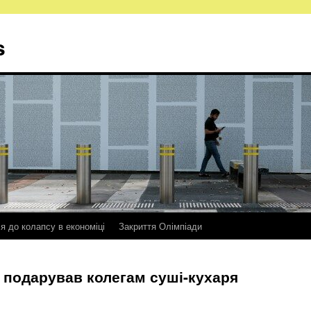
s
ся до колапсу в економіці
Закриття Олімпіади
подарував колегам суші-кухаря