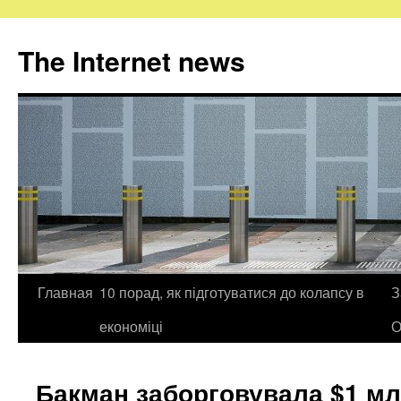
The Internet news
Главная
10 порад, як підготуватися до колапсу в
З
Skip
економіці
О
to
content
Бакман заборговувала $1 мл