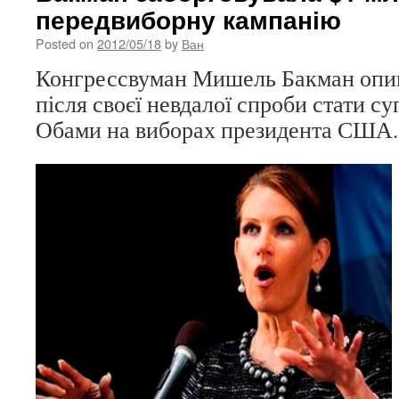
передвиборну кампанію
Posted on
2012/05/18
by
Ван
Конгрессвуман Мишель Бакман опин
після своєї невдалої спроби стати 
Обами на виборах президента США.