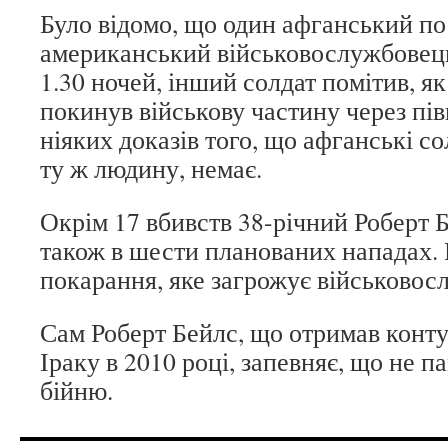
Було відомо, що один афганський по
американський військовослужбовець 
1.30 ночей, інший солдат помітив, я
покинув військову частину через пі
ніяких доказів того, що афганські со
ту ж людину, немає.
Окрім 17 вбивств 38-річний Роберт 
також в шести планованих нападах.
покарання, яке загрожує військовосл
Сам Роберт Бейлс, що отримав контуз
Іраку в 2010 році, запевняє, що не п
бійню.