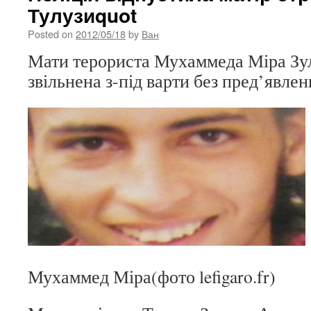
Тулузиquot
Posted on
2012/05/18
by
Ван
Мати терориста Мухаммеда Міра Зу
звільнена з-під варти без пред’явле
Мухаммед Міра(фото lefigaro.fr)