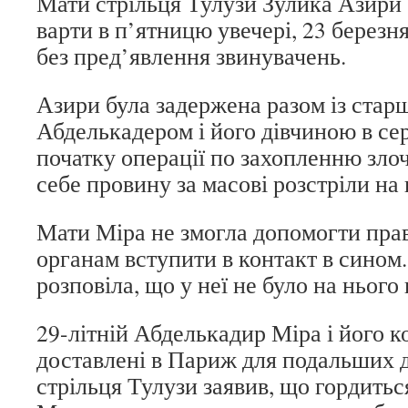
Мати стрільця Тулузи Зулика Азири б
варти в п’ятницю увечері, 23 березн
без пред’явлення звинувачень.
Азири була задержена разом із стар
Абделькадером і його дівчиною в сер
початку операції по захопленню зло
себе провину за масові розстріли на 
Мати Міра не змогла допомогти пр
органам вступити в контакт в сином
розповіла, що у неї не було на нього
29-літній Абделькадир Міра і його к
доставлені в Париж для подальших д
стрільця Тулузи заявив, що гордить