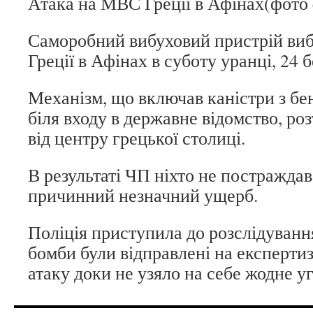
Атака на МВС Греції в Афінах(фото 
Саморобний вибуховий пристрій виб
Греції в Афінах в суботу уранці, 24 б
Механізм, що включав каністри з б
біля входу в державне відомство, ро
від центру грецької столиці.
В результаті ЧП ніхто не постраждав,
причинний незначний ущерб.
Поліція приступила до розслідуванн
бомби були відправлені на експертиз
атаку доки не узяло на себе жодне у