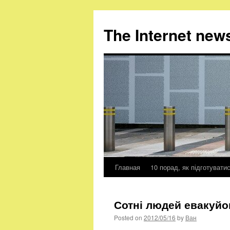
The Internet new
Главная
10 порад, як підготувати
Skip
to
Сотні людей евакуйо
content
Posted on
2012/05/16
by
Ван