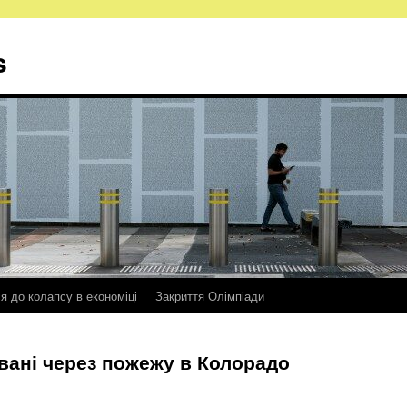
s
ся до колапсу в економіці
Закриття Олімпіади
вані через пожежу в Колорадо