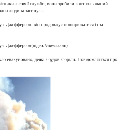
ітники лісової служби, вони зробили контрольований
одна людина загинула.
рузі Джефферсон, він продовжує поширюватися із-за
узі Джефферсон(відео: 9news.com)
уло евакуйовано, деякі з будов згоріли. Повідомляється про