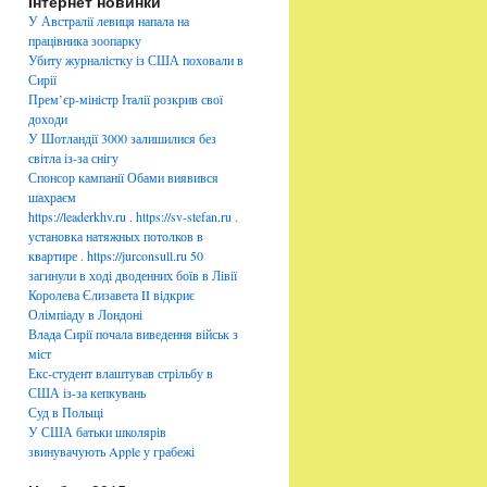
Інтернет новинки
б
р
У Австралії левиця напала на
и
працівника зоопарку
к
Убиту журналістку із США поховали в
и
Сирії
Прем’єр-міністр Італії розкрив свої
доходи
У Шотландії 3000 залишилися без
світла із-за снігу
Спонсор кампанії Обами виявився
шахраєм
https://leaderkhv.ru
.
https://sv-stefan.ru
.
установка натяжных потолков в
квартире
.
https://jurconsull.ru
50
загинули в ході дводенних боїв в Лівії
Королева Єлизавета II відкриє
Олімпіаду в Лондоні
Влада Сирії почала виведення військ з
міст
Екс-студент влаштував стрільбу в
США із-за кепкувань
Суд в Польщі
У США батьки школярів
звинувачують Apple у грабежі