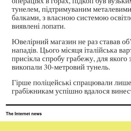
операціях в горах, підкоп був вузьк
тунелем, підтримуваним металевими
балками, з власною системою освітл
виявлені лопати.
Ювелірний магазин не раз ставав об
нападів. Цього місяця італійська ва
присікла спробу грабежу, для якого 
викопали 30-метровий тунель.
Гірше поліцейські спрацювали лише в
грабіжникам успішно вдалося винест
The Internet news