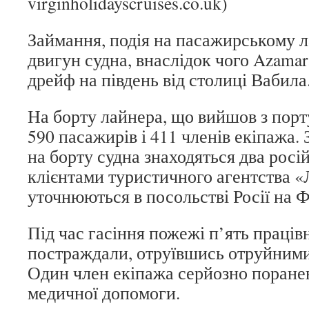
virginholidayscruises.co.uk)
Займання, подія на пасажирському 
двигун судна, внаслідок чого Azamar
дрейф на південь від столиці Вабила
На борту лайнера, що вийшов з порту
590 пасажирів і 411 членів екіпажа.
на борту судна знаходяться два росій
клієнтами туристичного агентства «Л
уточнюються в посольстві Росії на Ф
Під час гасіння пожежі п’ять праців
постраждали, отруївшись отруйними
Один член екіпажа серйозно поранен
медичної допомоги.