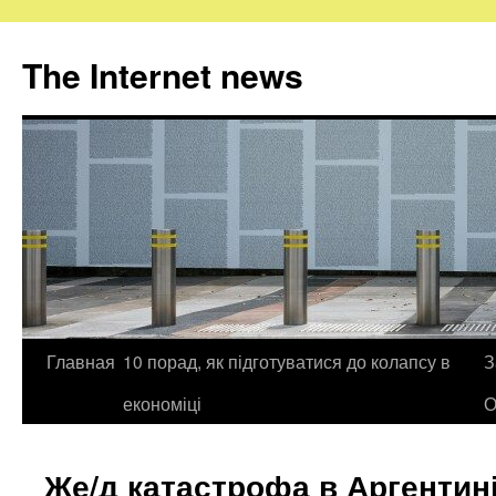
The Internet news
Главная
10 порад, як підготуватися до колапсу в
З
Skip
економіці
О
to
content
Же/д катастрофа в Аргентині