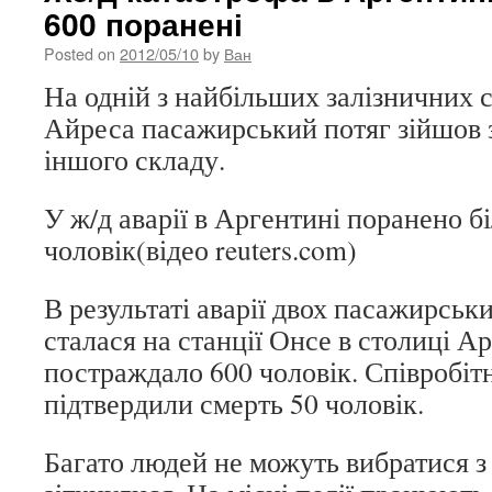
600 поранені
Posted on
2012/05/10
by
Ван
На одній з найбільших залізничних 
Айреса пасажирський потяг зійшов з 
іншого складу.
У ж/д аварії в Аргентині поранено б
чоловік(відео reuters.com)
В результаті аварії двох пасажирськ
сталася на станції Онсе в столиці А
постраждало 600 чоловік. Співробітн
підтвердили смерть 50 чоловік.
Багато людей не можуть вибратися з 