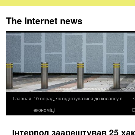
The Internet news
Главная
10 порад, як підготуватися до колапсу в
З
Skip
економіці
О
to
content
Інтерпол заарештував 25 хак