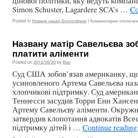
цінової політики, яку ведуть компані
Simon Schuster, Lagardere SCA’s …
Co
Posted in
Новини нашої Блогосфери
|
Комментарии
к
отключе
записи
Apple
загрожує
Названу матір Савельєва зо
звинувач
платити аліменти
в
монополії
Posted on
2012/05/30
by
Ван
на
ціни
Суд США зобов’язав американку, що
усиновленого Артема Савельєва наза
хлопчикові підтримку. Суд американ
Теннесси засудив Торри Енн Хансен
Артему Савельєву аліменти. Окружн
затвердив клопотання адвокатів Всес
підтримку дітей і …
Continue readin