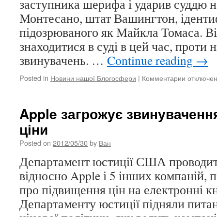
заступника шерифа і ударив суддю н
поранені
Монтесано, штат Вашингтон, іденти
підозрюваного як Майкла Томаса. Ві
знаходитися в суді в цей час, проти 
звинувачень. …
Continue reading
→
Posted in
Новини нашої Блогосфери
|
Комментарии
к
отключе
записи
Чоловік
влаштува
Apple загрожує звинувачення
стрільбу
ціни
в
суді
Posted on
2012/05/30
by
Ван
Вашингто
Департамент юстиції США проводит
відносно Apple і 5 інших компаній, 
про підвищення цін на електронні кн
Департаменту юстиції підняли питан