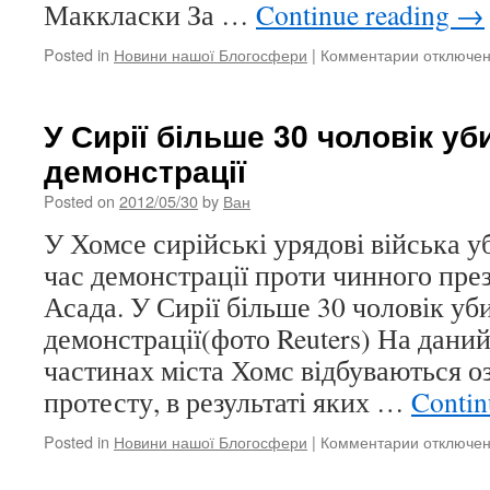
Маккласки За …
Continue reading
→
Posted in
Новини нашої Блогосфери
|
Комментарии
к
отключе
записи
Обезголо
тіло
У Сирії більше 30 чоловік уби
зірки
демонстрації
серіалу
знайшли
Posted on
2012/05/30
by
Ван
в
Лондоні
У Хомсе сирійські урядові війська 
час демонстрації проти чинного пре
Асада. У Сирії більше 30 чоловік уби
демонстрації(фото Reuters) На даний
частинах міста Хомс відбуваються оз
протесту, в результаті яких …
Contin
Posted in
Новини нашої Блогосфери
|
Комментарии
к
отключе
записи
У