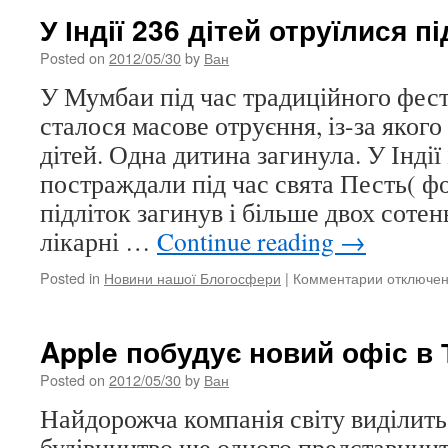
Сирії
У Індії 236 дітей отруїлися п
більше
30
Posted on
2012/05/30
by
Ван
чоловік
У Мумбаи під час традиційного фес
убиті
на
сталося масове отруєння, із-за якого
демонстра
дітей. Одна дитина загинула. У Індії
постраждали під час свята Песть( фо
підліток загинув і більше двох сотен
лікарні …
Continue reading
→
Posted in
Новини нашої Блогосфери
|
Комментарии
к
отключе
записи
У
Індії
Apple побудує новий офіс в 
236
дітей
Posted on
2012/05/30
by
Ван
отруїлися
Найдорожча компанія світу виділить
під
час
будівництво ще одного представництв