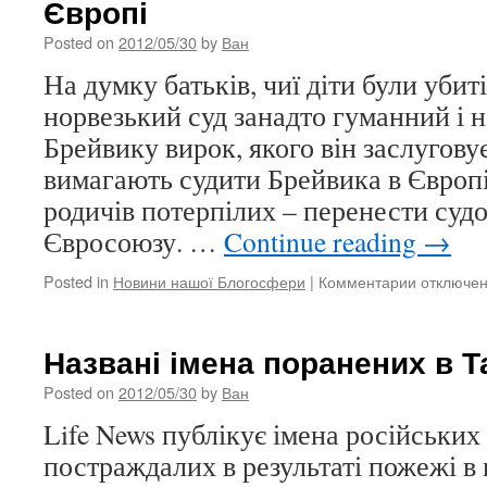
Європі
з
Північної
Posted on
2012/05/30
by
Ван
Кореї
в
На думку батьків, чиї діти були убит
Китай
норвезький суд занадто гуманний і 
Брейвику вирок, якого він заслугову
вимагають судити Брейвика в Європ
родичів потерпілих – перенести судо
Євросоюзу. …
Continue reading
→
Posted in
Новини нашої Блогосфери
|
Комментарии
к
отключе
записи
Батьки
убитих
Названі імена поранених в Т
вимагают
судити
Posted on
2012/05/30
by
Ван
Брейвика
Life News публікує імена російських 
в
Європі
постраждалих в результаті пожежі в 