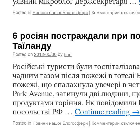
уявний мікроблог держсекретаря …
Posted in
Новини нашої Блогосфери
|
Комментарии
к
отключе
записи
Хулігани
повідоми
6 росіян постраждали при по
про
Таїланду
смерть
папи
Posted on
2012/05/30
by
Ван
римськог
Російські туристи були госпіталізов
чадним газом після пожежі в готелі 
пожежі, що спалахнула увечері в чет
Park Avenue, загинули дві людини, щ
продуктами горіння. Як повідомили L
посольстві РФ …
Continue reading
→
Posted in
Новини нашої Блогосфери
|
Комментарии
к
отключе
записи
6