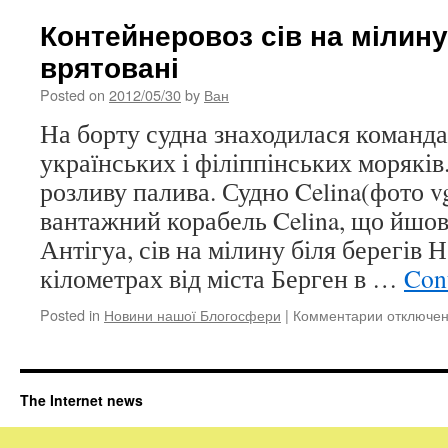
Викраден
40
Контейнеровоз сів на мілину 
років
врятовані
тому
картини
Posted on
2012/05/30
by
Ван
знайдені
в
На борту судна знаходилася команда
Італії
українських і філіппінських моряків.
розливу палива. Судно Celina(фото v
вантажний корабель Celina, що йшов
Антігуа, сів на мілину біля берегів Н
кілометрах від міста Берген в …
Con
Posted in
Новини нашої Блогосфери
|
Комментарии
к
отключе
записи
Контейне
сів
на
The Internet news
мілину
в