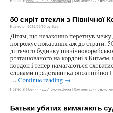
Posted in
Новини нашої Блогосфери
|
Комментарии
к
отключе
записи
Названу
матір
50 сиріт втекли з Північної К
Савельєв
зобов’яза
Posted on
2012/05/30
by
Ван
платити
Дітям, що незаконно перетнув межу,
аліменти
погрожує покарання аж до страти. 5
дитячого будинку північнокорейсько
розташованого на кордоні з Китаєм
кордон і тепер намагаються сховатис
словами представника опозиційної П
…
Continue reading
→
Posted in
Новини нашої Блогосфери
|
Комментарии
к
отключе
записи
50
сиріт
Батьки убитих вимагають су
втекли