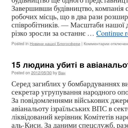
свята
Завершивши будівництво, компанія 
робочих місць, що в два рази розши
співробітників. — Масштаби нашої д
різко зросли за останнє …
Continue 
Posted in
Новини нашої Блогосфери
|
Комментарии
к
отключе
записи
Apple
побудує
15 людина убиті в авіанальот
новий
офіс
Posted on
2012/05/30
by
Ван
в
Серед загиблих у бомбардуваннях в
Техасі
секретар угрупування народного опо
За повідомленнями військових джерел
авіанальоту ізраїльських ВПС в сект
ліквідований керівник Комітетів на
аль-Киси. За даними спецслужб, раз