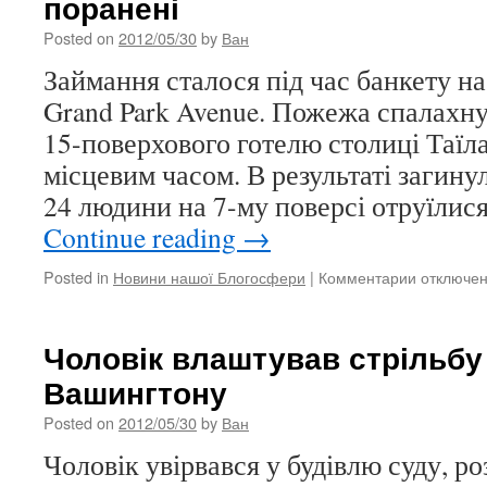
поранені
стане
ТБ-
Posted on
2012/05/30
by
Ван
ведучою
в
Займання сталося під час банкету на
Італії
Grand Park Avenue. Пожежа спалахну
15-поверхового готелю столиці Таїла
місцевим часом. В результаті загин
24 людини на 7-му поверсі отруїли
Continue reading
→
Posted in
Новини нашої Блогосфери
|
Комментарии
к
отключе
записи
При
пожежі
Чоловік влаштував стрільбу 
в
Вашингтону
готелі
Бангкока
Posted on
2012/05/30
by
Ван
1
загинув,
Чоловік увірвався у будівлю суду, ро
24