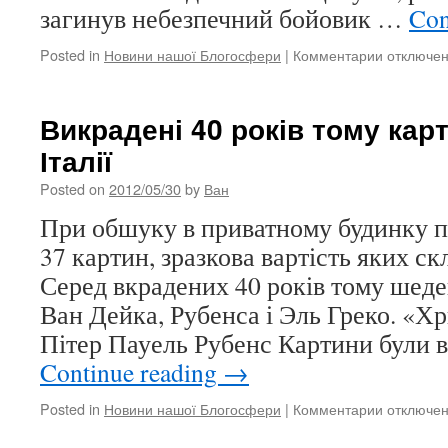
загинув небезпечний бойовик …
Con
Posted in
Новини нашої Блогосфери
|
Комментарии
к
отключе
записи
15
людина
Викрадені 40 років тому кар
убиті
Італії
в
авіанальо
Posted on
2012/05/30
by
Ван
в
секторі
При обшуку в приватному будинку п
Газа
37 картин, зразкова вартість яких скл
Серед вкрадених 40 років тому шеде
Ван Дейка, Рубенса і Эль Греко. «Хр
Пітер Пауель Рубенс Картини були 
Continue reading
→
Posted in
Новини нашої Блогосфери
|
Комментарии
к
отключе
записи