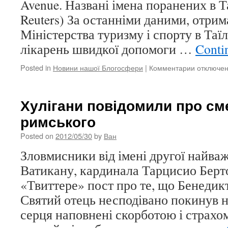
Avenue. Названі імена поранених в Т
Reuters) За останніми даними, отри
Міністерства туризму і спорту в Таїл
лікарень швидкої допомоги …
Conti
Posted in
Новини нашої Блогосфери
|
Комментарии
к
отключе
записи
Названі
імена
Хулігани повідомили про см
поранени
римського
в
Таїланді
Posted on
2012/05/30
by
Ван
росіян
Зловмисники від імені другої найва
Ватикану, кардинала Тарцисио Берто
«Твиттере» пост про те, що Бенедик
Святий отець несподівано покинув н
серця наповнені скорботою і страхом