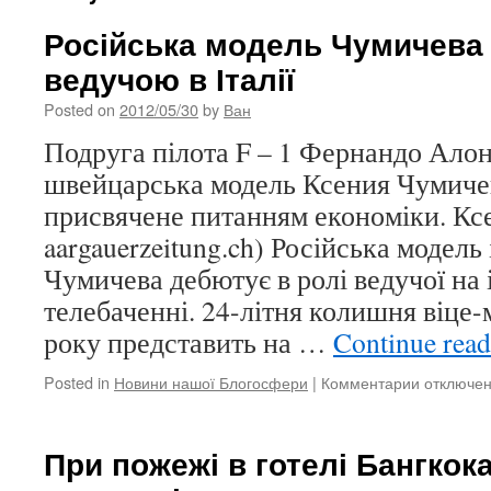
Російська модель Чумичева 
ведучою в Італії
Posted on
2012/05/30
by
Ван
Подруга пілота F – 1 Фернандо Алон
швейцарська модель Ксения Чумиче
присвячене питанням економіки. К
aargauerzeitung.ch) Російська модель
Чумичева дебютує в ролі ведучої на 
телебаченні. 24-літня колишня віце
року представить на …
Continue rea
Posted in
Новини нашої Блогосфери
|
Комментарии
к
отключе
записи
Російська
модель
При пожежі в готелі Бангкока
Чумичева