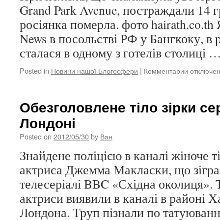
Grand Park Avenue, постраждали 14 
росіянка померла. фото hairath.co.th
News в посольстві РФ у Бангкоку, в 
сталася в одному з готелів столиці 
Posted in
Новини нашої Блогосфери
|
Комментарии
к
отключе
записи
На
пожежі
Обезголовлене тіло зірки се
в
Лондоні
столиці
Таїланду
Posted on
2012/05/30
by
Ван
загинула
росіянка
Знайдене поліцією в каналі жіноче ті
актриса Джемма Макласки, що зігра
телесеріалі BBC «Східна околиця». Т
актриси виявили в каналі в районі Ха
Лондона. Труп пізнали по татуюва