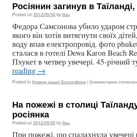
росіян
Росіянин загинув в Таїланді,
постражд
при
Posted on
2012/05/30
by
Ван
пожежі
Федора Самсонова убило ударом стру
в
готелі
якого він хотів витягнути своїх дітей
Таїланду
воду впав електропровід. фото phuke
сталася в готелі Dewa Karon Beach Re
Пхукет в четвер увечері. 45-річний 
reading
→
Posted in
Новини нашої Блогосфери
|
Комментарии
к
отключе
записи
Росіянин
загинув
На пожежі в столиці Таїланд
в
росіянка
Таїланді,
рятуючи
Posted on
2012/05/30
by
Ван
дітей
При пожежі, що спалахнула увечері в