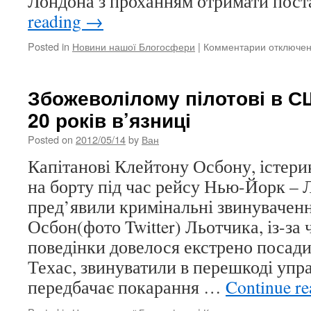
Лондона з проханням отримати пос
reading
→
Posted in
Новини нашої Блогосфери
|
Комментарии
к
отключе
записи
Англієць
попросив
Збожеволілому пілотові в С
суд
20 років в’язниці
приховат
його
Posted on
2012/05/14
by
Ван
роман
з
Капітанові Клейтону Осбону, істери
російськ
на борту під час рейсу Нью-Йорк – 
пред’явили кримінальні звинувачен
Осбон(фото Twitter) Льотчика, із-за 
поведінки довелося екстрено посади
Техас, звинуватили в перешкоді упр
передбачає покарання …
Continue r