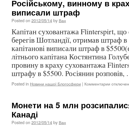
Російському, винному в крах
Тулузи
виписали штраф
розповів
про
Posted on
2012/05/14
by
Ван
3-
го
Капітан суховантажа Flinterspirt, що 
спільника
берегів Шотландії, отримав штраф в
капітанові виписали штраф в $5500(фо
літнього капітана Костянтина Голуб
провину в краху суховантажа Flinters
штрафу в $5500. Росіянин розповів,
Posted in
Новини нашої Блогосфери
|
Комментарии
к
отключе
записи
Російсько
винному
Монети на 5 млн розсипалис
в
Канаді
краху
судна,
Posted on
2012/05/14
by
Ван
виписали