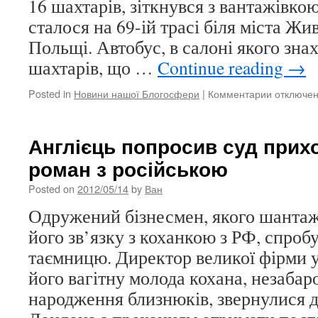
16 шахтарів, зіткнувся з вантажівко
сталося на 69-ій трасі біля міста Жи
Польщі. Автобус, в салоні якого зна
шахтарів, що …
Continue reading
→
Posted in
Новини нашої Блогосфери
|
Комментарии
к
отключе
записи
8
шахтарів
Англієць попросив суд прих
загинули
роман з російською
в
аварії
Posted on
2012/05/14
by
Ван
з
автобусо
Одружений бізнесмен, якого шанта
в
його зв’язку з коханкою з РФ, спроб
Польщі
таємницю. Директор великої фірми у в
його вагітну молода кохана, незабар
народження близнюків, звернулися д