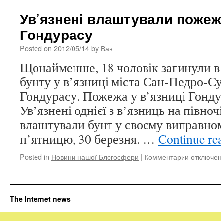
Прем’єр-
міністра
Ув’язнені влаштували пожежу
Британії
Гондурасу
викрили
у
Posted on
2012/05/14
by
Ван
брехні
Щонайменше, 18 чоловік загинули в р
бунту у в’язниці міста Сан-Педро-Су
Гондурасу. Пожежа у в’язниці Гондур
Ув’язнені однієї з в’язниць на півно
влаштували бунт у своєму виправному
п’ятницю, 30 березня. …
Continue re
Posted in
Новини нашої Блогосфери
|
Комментарии
к
отключе
записи
Ув’язнені
влаштува
пожежу
The Internet news
у
в’язниці