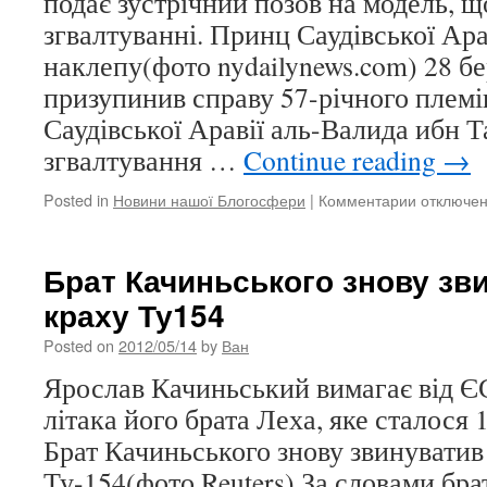
подає зустрічний позов на модель, щ
згвалтуванні. Принц Саудівської Ара
наклепу(фото nydailynews.com) 28 бе
призупинив справу 57-річного плем
Саудівської Аравії аль-Валида ибн Т
згвалтування …
Continue reading
→
Posted in
Новини нашої Блогосфери
|
Комментарии
к
отключе
записи
Принц
Саудівськ
Брат Качиньського знову зв
Аравії
краху Ту154
судиться
із-
Posted on
2012/05/14
by
Ван
за
наклепу
Ярослав Качиньський вимагає від ЄС
літака його брата Леха, яке сталося 
Брат Качиньського знову звинуватив
Ту-154(фото Reuters) За словами бр