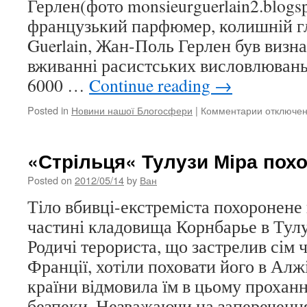
Герлен(фото monsieurguerlain2.blog
французький парфюмер, колишній г
Guerlain, Жан-Поль Герлен був визн
вживанні расистських висловлювань
6000 …
Continue reading
→
Posted in
Новини нашої Блогосфери
|
Комментарии
к
отключе
записи
Главу
Будинку
«Стрільця« Тулузи Міра похо
Guerlain
оштрафу
Posted on
2012/05/14
by
Ван
на
Тіло вбивці-екстреміста похоронене
€6000
за
частині кладовища Корнбарье в Тул
расизм
Родичі терориста, що застрелив сім ч
Франції, хотіли поховати його в Алжі
країни відмовила їм в цьому проханн
безпеки. Незважаючи на заперечен