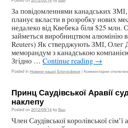
фільм
За повідомленнями канадських ЗМІ,
за
своїм
планує вкласти в розробку нових м
сценаріє
недалеко від Квебека біля $25 млн.
займеться виробництвом алюмінію в
Reuters) Як стверджують ЗМІ, Олег 
меморандум з канадською компанією 
Згідно …
Continue reading
→
Posted in
Новини нашої Блогосфери
|
Комментарии
к
отключе
записи
Олег
Дерипаск
Принц Саудівської Аравії суд
робитиме
наклепу
алюміній
в
Posted on
2012/05/14
by
Ван
Канаді
Член Саудівської королівської сім’ї