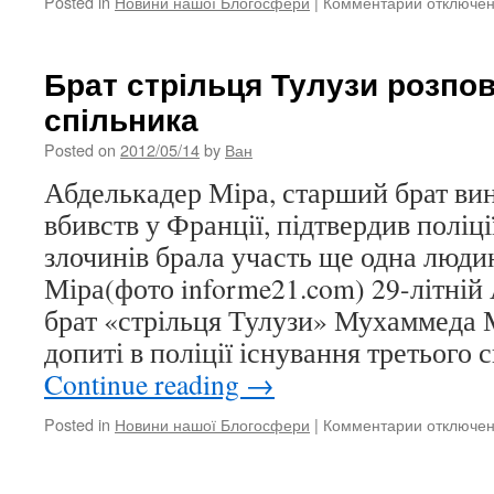
Posted in
Новини нашої Блогосфери
|
Комментарии
к
отключе
записи
Збожевол
пілотові
Брат стрільця Тулузи розпов
в
спільника
США
загрожує
Posted on
2012/05/14
by
Ван
до
20
Абделькадер Міра, старший брат ви
років
вбивств у Франції, підтвердив поліці
в’язниці
злочинів брала участь ще одна люди
Міра(фото informe21.com) 29-літній
брат «стрільця Тулузи» Мухаммеда М
допиті в поліції існування третього
Continue reading
→
Posted in
Новини нашої Блогосфери
|
Комментарии
к
отключе
записи
Брат
стрільця