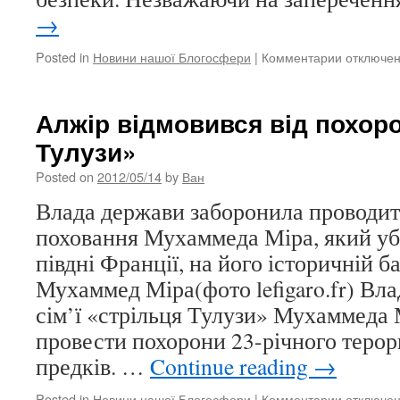
→
Posted in
Новини нашої Блогосфери
|
Комментарии
к
отключе
записи
«Стрільц
Тулузи
Алжір відмовився від похоро
Міра
Тулузи»
поховали
у
Posted on
2012/05/14
by
Ван
Франції
Влада держави заборонила проводи
поховання Мухаммеда Міра, який уби
півдні Франції, на його історичній б
Мухаммед Міра(фото lefigaro.fr) Вл
сім’ї «стрільця Тулузи» Мухаммеда 
провести похорони 23-річного терори
предків. …
Continue reading
→
Posted in
Новини нашої Блогосфери
|
Комментарии
к
отключе