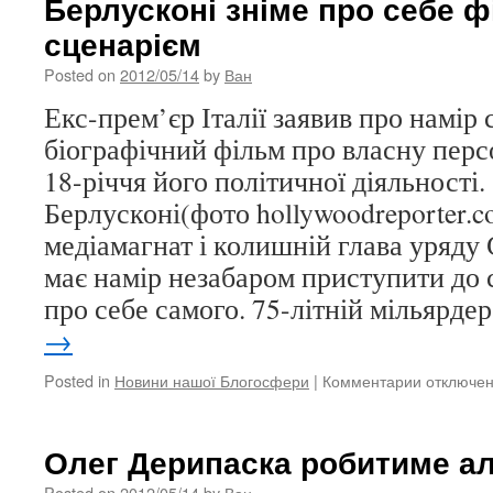
Берлусконі зніме про себе ф
спростув
сценарієм
свого
діагнозу
Posted on
2012/05/14
by
Ван
Екс-прем’єр Італії заявив про намір
біографічний фільм про власну перс
18-річчя його політичної діяльності
Берлусконі(фото hollywoodreporter.c
медіамагнат і колишній глава уряду
має намір незабаром приступити до 
про себе самого. 75-літній мільярд
→
Posted in
Новини нашої Блогосфери
|
Комментарии
к
отключе
записи
Берлускон
зніме
Олег Дерипаска робитиме ал
про
себе
Posted on
2012/05/14
by
Ван