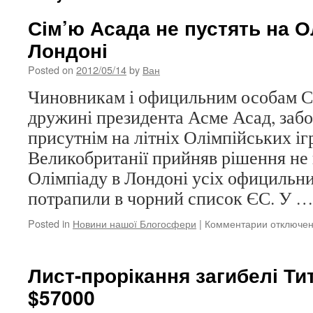
Сім’ю Асада не пустять на О
Лондоні
Posted on
2012/05/14
by
Ван
Чиновникам і официльним особам Сир
дружині президента Асме Асад, заб
присутнім на літніх Олімпійських іг
Великобританії прийняв рішення не 
Олімпіаду в Лондоні усіх официльних
потрапили в чорний список ЄС. У 
Posted in
Новини нашої Блогосфери
|
Комментарии
к
отключе
записи
Сім’ю
Асада
Лист-прорікання загибелі Тит
не
$57000
пустять
на