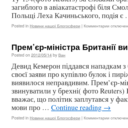
загиблого в авіакатастрофі біля Смо
Польщі Леха Качиньського, подія є
Posted in
Новини нашої Блогосфери
|
Комментарии
к
отключе
записи
Брат
Качиньсь
Прем’єр-міністра Британії в
знову
звинувати
Posted on
2012/05/14
by
Ван
РФ
Девид Кемерон піддався нападкам з 
в
краху
своєї заяви про купівлю булок і пирі
Ту154
виявилося неправдивим. Прем’єр-мін
звинуватили у брехні( фото Reuters)
вважає, що політик заплутався у факт
мови про …
Continue reading
→
Posted in
Новини нашої Блогосфери
|
Комментарии
к
отключе
записи