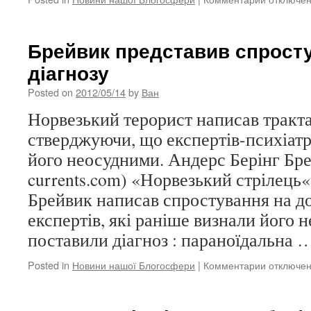
записи
Алжір
відмовив
Брейвик представив спрост
від
діагнозу
похоронів
«стрільця
Posted on
2012/05/14
by
Ван
Тулузи»
Норвезький терорист написав трактат
стверджуючи, що експертів-психіатр
його неосудними. Андерс Берінг Бре
currents.com) «Норвезький стрілець
Брейвик написав спростування на д
експертів, які раніше визнали його 
поставили діагноз : параноїдальна 
Posted in
Новини нашої Блогосфери
|
Комментарии
к
отключе
записи
Брейвик
представ