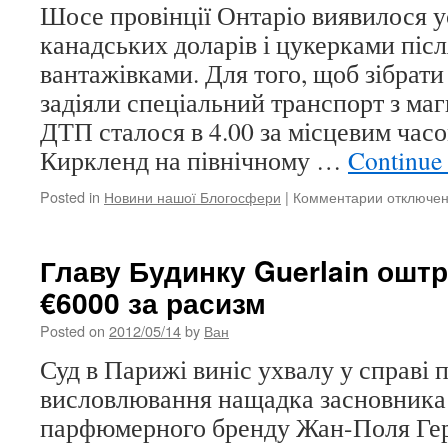
штраф
Шосе провінції Онтаріо виявилося 
канадських доларів і цукерками після
вантажівками. Для того, щоб зібрати
задіяли спеціальний транспорт з магн
ДТП сталося в 4.00 за місцевим часо
Киркленд на північному …
Continue
Posted in
Новини нашої Блогосфери
|
Комментарии
к
отключе
записи
Монети
на
Главу Будинку Guerlain ошт
5
€6000 за расизм
млн
розсипал
Posted on
2012/05/14
by
Ван
після
ДТП
Суд в Парижі виніс ухвалу у справі 
в
висловлювання нащадка засновника
Канаді
парфюмерного бренду Жан-Поля Ге