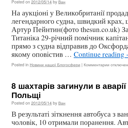
Posted on
2012/05/14
by
Ван
Олімпіад
в
На аукціоні у Великобританії прода
Лондоні
легендарного судна, швидкий крах, 
Артур Пейнтин(фото thesun.co.uk) За
Титаніка 29-річний помічник капіт
прямо з судна відправив до Оксфорда 
якому оповістив …
Continue reading
Posted in
Новини нашої Блогосфери
|
Комментарии
к
отключе
записи
Лист-
прорікан
8 шахтарів загинули в аварії
загибелі
Польщі
Титаніка
піде
Posted on
2012/05/14
by
Ван
за
$57000
В результаті зіткнення автобуса з в
чоловік, 10 отримали поранення. Ав