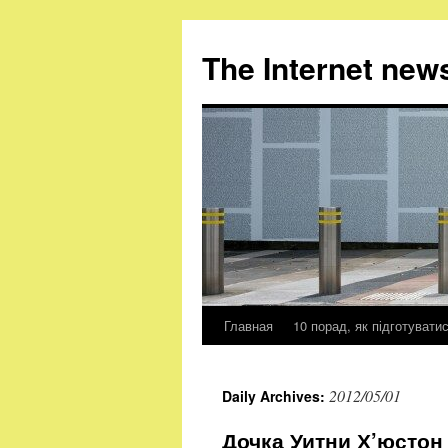
The Internet new
Главная
10 порад, як підготувати
Skip
to
2012/05/01
Daily Archives:
content
Дочка Уитни Х’юстон 