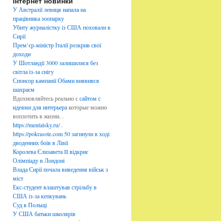
Інтернет новинки
б
р
У Австралії левиця напала на
и
працівника зоопарку
к
Убиту журналістку із США поховали в
и
Сирії
Прем’єр-міністр Італії розкрив свої
доходи
У Шотландії 3000 залишилися без
світла із-за снігу
Спонсор кампанії Обами виявився
шахраєм
Вдохновляйтесь реально с
сайтом с
идеями для интерьера
которые можно
воплотить в жизни. .
https://mentalsky.ru/
.
https://pokrasote.com
50 загинули в ході
дводенних боїв в Лівії
Королева Єлизавета II відкриє
Олімпіаду в Лондоні
Влада Сирії почала виведення військ з
міст
Екс-студент влаштував стрільбу в
США із-за кепкувань
Суд в Польщі
У США батьки школярів