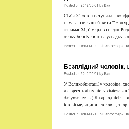
Posted on
2012/05/01
by
Ван
Сім’я Х’юстон вступила в конфр
намагаючись позбавити її мілья
отримає $1, 6 млрд в спадок Роди
дочку Бобі Кристина успадкува
Posted in
Новини нашої Блогосфери
|
К
Безплідний чоловік,
Posted on
2012/05/01
by
Ван
У Великобританії у чоловіка, хв
два десятиліття після хіміотерап
dailymail.co.uk) Лікарі однієї з
історії медицини : чоловік, хво
Posted in
Новини нашої Блогосфери
|
К