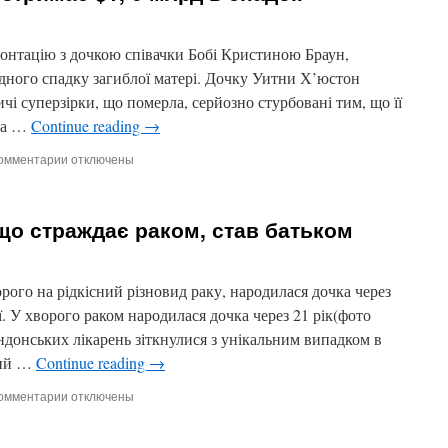
онтацію з дочкою співачки Бобі Кристиною Браун,
рдного спадку загиблої матері. Дочку Уитни Х’юстон
чі суперзірки, що померла, серйозно стурбовані тим, що її
ла …
Continue reading
→
омментарии
к
отключены
записи
Дочка
Уитни
 що страждає раком, став батьком
Х’юстон
отримає
$1,
6
орого на рідкісний різновид раку, народилася дочка через
млрд
ії. У хворого раком народилася дочка через 21 рік(фото
в
 лондонських лікарень зіткнулися з унікальним випадком в
спадок
рий …
Continue reading
→
омментарии
к
отключены
записи
Безплідний